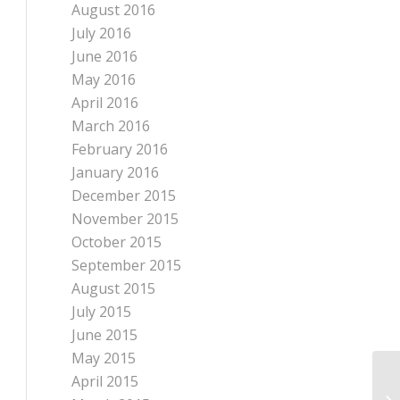
August 2016
July 2016
June 2016
May 2016
April 2016
March 2016
February 2016
January 2016
December 2015
November 2015
October 2015
September 2015
August 2015
July 2015
June 2015
May 2015
April 2015
To
Bo