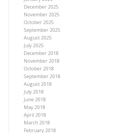
December 2025
November 2025
October 2025
September 2025
August 2025
July 2025
December 2018
November 2018
October 2018
September 2018
August 2018
July 2018
June 2018
May 2018
April 2018
March 2018
February 2018