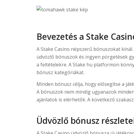
Bevezetés a Stake Casi
A Stake Casino népszerű bónuszokat kínál. 
üdvözlő bónuszok és ingyen pörgetések gya
a feltételekre. A Stake hu platformon könny
bónusz kategóriákat.
Minden bónusz célja, hogy elősegítse a játé
A bónuszok nem mindig ugyanazok minden r
ajánlatok is elérhetők. A következő szaka
Üdvözlő bónusz részlete
A Stake Casino üdvözlő bónusza új játékos