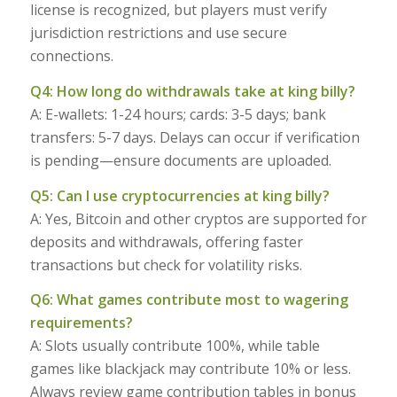
license is recognized, but players must verify
jurisdiction restrictions and use secure
connections.
Q4: How long do withdrawals take at king billy?
A: E-wallets: 1-24 hours; cards: 3-5 days; bank
transfers: 5-7 days. Delays can occur if verification
is pending—ensure documents are uploaded.
Q5: Can I use cryptocurrencies at king billy?
A: Yes, Bitcoin and other cryptos are supported for
deposits and withdrawals, offering faster
transactions but check for volatility risks.
Q6: What games contribute most to wagering
requirements?
A: Slots usually contribute 100%, while table
games like blackjack may contribute 10% or less.
Always review game contribution tables in bonus