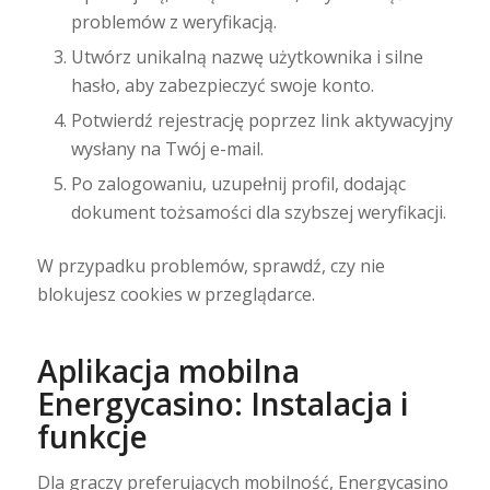
problemów z weryfikacją.
Utwórz unikalną nazwę użytkownika i silne
hasło, aby zabezpieczyć swoje konto.
Potwierdź rejestrację poprzez link aktywacyjny
wysłany na Twój e-mail.
Po zalogowaniu, uzupełnij profil, dodając
dokument tożsamości dla szybszej weryfikacji.
W przypadku problemów, sprawdź, czy nie
blokujesz cookies w przeglądarce.
Aplikacja mobilna
Energycasino: Instalacja i
funkcje
Dla graczy preferujących mobilność, Energycasino