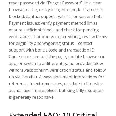
reset password via “Forgot Password” link, clear
browser cache, or try incognito mode. If access is
blocked, contact support with error screenshots.
Payment issues: verify payment method limits,
ensure sufficient funds, and check for pending
verifications. For bonus not crediting, review terms
for eligibility and wagering status—contact
support with bonus code and transaction ID.
Game errors: reload the page, update browser or
app, or switch to a different game provider. Slow
withdrawals: confirm verification status and follow
up via live chat. Always document interactions for
reference. In extreme cases, escalate to licensing
authorities if unresolved, but king billy’s support
is generally responsive.
Extended FAQ: 10 Critical