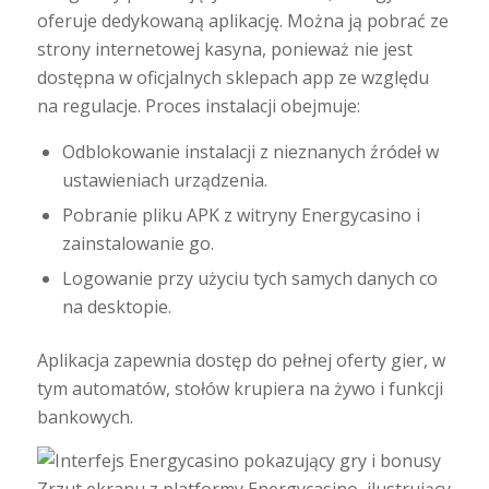
oferuje dedykowaną aplikację. Można ją pobrać ze
strony internetowej kasyna, ponieważ nie jest
dostępna w oficjalnych sklepach app ze względu
na regulacje. Proces instalacji obejmuje:
Odblokowanie instalacji z nieznanych źródeł w
ustawieniach urządzenia.
Pobranie pliku APK z witryny Energycasino i
zainstalowanie go.
Logowanie przy użyciu tych samych danych co
na desktopie.
Aplikacja zapewnia dostęp do pełnej oferty gier, w
tym automatów, stołów krupiera na żywo i funkcji
bankowych.
Zrzut ekranu z platformy Energycasino, ilustrujący