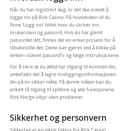
Når du har registrert deg, er det like enkelt å
logge inn på Rizk Casino. På hovedsiden vil du
finne ‘Logg inn’ feltet hvor du skriver inn
brukernavn og passord. Hvis du har glemt
passordet ditt, finnes det en enkel prosess for å
tilbakestille det. Dette kan gjøres ved å klikke på
lenken «Glemt passord?» og følge instruksjonene.
For å sikre at du alltid har tilgang til kontoen din,
anbefales det å lagre innloggingsinformasjonen
din på en sikker måte. På denne måten kan du
enkelt få tilgang til spillene og alle funksjonene
Rizk Norge tilbyr uten problemer.
Sikkerhet og personvern
Sikkerhet er en viktig faktor for Rizk Casino,