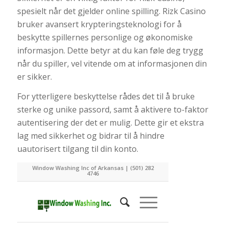
spesielt når det gjelder online spilling. Rizk Casino
bruker avansert krypteringsteknologi for å
beskytte spillernes personlige og økonomiske
informasjon. Dette betyr at du kan føle deg trygg
når du spiller, vel vitende om at informasjonen din
er sikker.
For ytterligere beskyttelse rådes det til å bruke
sterke og unike passord, samt å aktivere to-faktor
autentisering der det er mulig. Dette gir et ekstra
lag med sikkerhet og bidrar til å hindre
uautorisert tilgang til din konto.