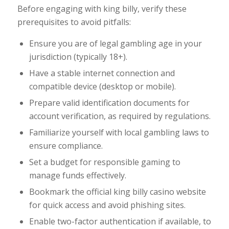
Before engaging with king billy, verify these
prerequisites to avoid pitfalls:
Ensure you are of legal gambling age in your
jurisdiction (typically 18+).
Have a stable internet connection and
compatible device (desktop or mobile).
Prepare valid identification documents for
account verification, as required by regulations.
Familiarize yourself with local gambling laws to
ensure compliance.
Set a budget for responsible gaming to
manage funds effectively.
Bookmark the official king billy casino website
for quick access and avoid phishing sites.
Enable two-factor authentication if available, to