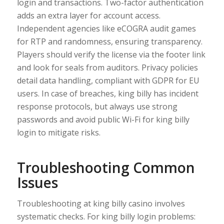
login and transactions. Two-factor authentication
adds an extra layer for account access.
Independent agencies like eCOGRA audit games
for RTP and randomness, ensuring transparency.
Players should verify the license via the footer link
and look for seals from auditors. Privacy policies
detail data handling, compliant with GDPR for EU
users. In case of breaches, king billy has incident
response protocols, but always use strong
passwords and avoid public Wi-Fi for king billy
login to mitigate risks.
Troubleshooting Common
Issues
Troubleshooting at king billy casino involves
systematic checks. For king billy login problems: