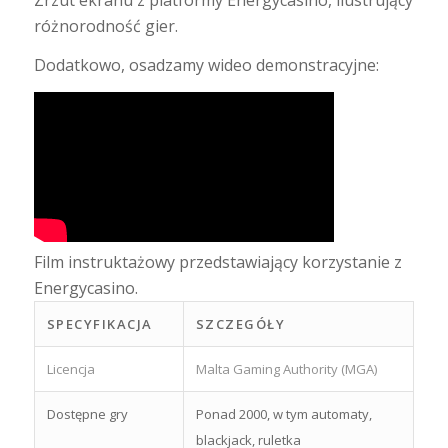
różnorodność gier.
Dodatkowo, osadzamy wideo demonstracyjne:
Film instruktażowy przedstawiający korzystanie z
Energycasino.
SPECYFIKACJA
SZCZEGÓŁY
Licencja
Malta Gaming Authority (MGA)
Dostępne gry
Ponad 2000, w tym automaty,
blackjack, ruletka