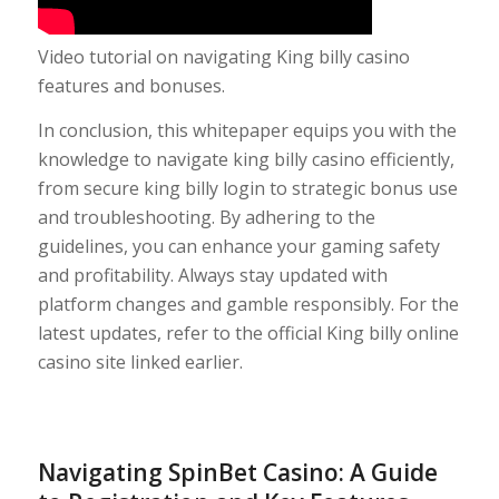
Video tutorial on navigating King billy casino
features and bonuses.
In conclusion, this whitepaper equips you with the
knowledge to navigate king billy casino efficiently,
from secure king billy login to strategic bonus use
and troubleshooting. By adhering to the
guidelines, you can enhance your gaming safety
and profitability. Always stay updated with
platform changes and gamble responsibly. For the
latest updates, refer to the official King billy online
casino site linked earlier.
Navigating SpinBet Casino: A Guide