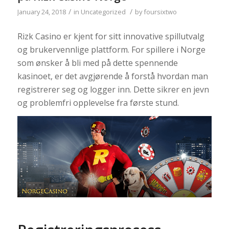
/
/
January 24, 2018
in
Uncategorized
by
foursixtwo
Rizk Casino er kjent for sitt innovative spillutvalg
og brukervennlige plattform. For spillere i Norge
som ønsker å bli med på dette spennende
kasinoet, er det avgjørende å forstå hvordan man
registrerer seg og logger inn. Dette sikrer en jevn
og problemfri opplevelse fra første stund.