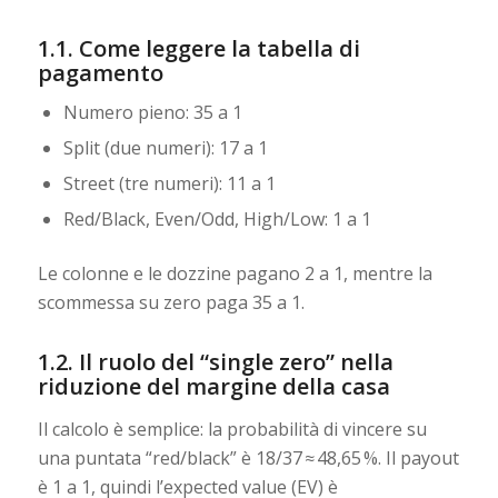
1.1. Come leggere la tabella di
pagamento
Numero pieno: 35 a 1
Split (due numeri): 17 a 1
Street (tre numeri): 11 a 1
Red/Black, Even/Odd, High/Low: 1 a 1
Le colonne e le dozzine pagano 2 a 1, mentre la
scommessa su zero paga 35 a 1.
1.2. Il ruolo del “single zero” nella
riduzione del margine della casa
Il calcolo è semplice: la probabilità di vincere su
una puntata “red/black” è 18/37 ≈ 48,65 %. Il payout
è 1 a 1, quindi l’expected value (EV) è