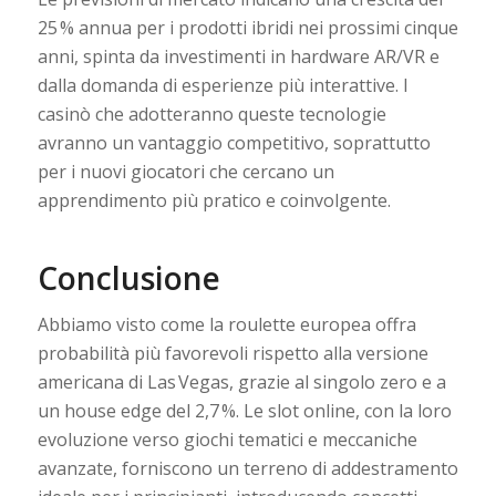
25 % annua per i prodotti ibridi nei prossimi cinque
anni, spinta da investimenti in hardware AR/VR e
dalla domanda di esperienze più interattive. I
casinò che adotteranno queste tecnologie
avranno un vantaggio competitivo, soprattutto
per i nuovi giocatori che cercano un
apprendimento più pratico e coinvolgente.
Conclusione
Abbiamo visto come la roulette europea offra
probabilità più favorevoli rispetto alla versione
americana di Las Vegas, grazie al singolo zero e a
un house edge del 2,7 %. Le slot online, con la loro
evoluzione verso giochi tematici e meccaniche
avanzate, forniscono un terreno di addestramento