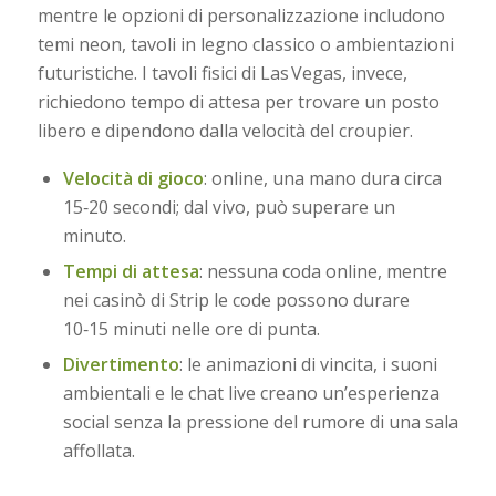
mentre le opzioni di personalizzazione includono
temi neon, tavoli in legno classico o ambientazioni
futuristiche. I tavoli fisici di Las Vegas, invece,
richiedono tempo di attesa per trovare un posto
libero e dipendono dalla velocità del croupier.
Velocità di gioco
: online, una mano dura circa
15‑20 secondi; dal vivo, può superare un
minuto.
Tempi di attesa
: nessuna coda online, mentre
nei casinò di Strip le code possono durare
10‑15 minuti nelle ore di punta.
Divertimento
: le animazioni di vincita, i suoni
ambientali e le chat live creano un’esperienza
social senza la pressione del rumore di una sala
affollata.