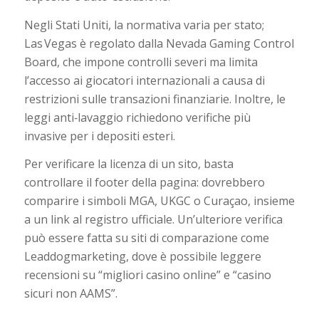
Negli Stati Uniti, la normativa varia per stato;
Las Vegas è regolato dalla Nevada Gaming Control
Board, che impone controlli severi ma limita
l’accesso ai giocatori internazionali a causa di
restrizioni sulle transazioni finanziarie. Inoltre, le
leggi anti‑lavaggio richiedono verifiche più
invasive per i depositi esteri.
Per verificare la licenza di un sito, basta
controllare il footer della pagina: dovrebbero
comparire i simboli MGA, UKGC o Curaçao, insieme
a un link al registro ufficiale. Un’ulteriore verifica
può essere fatta su siti di comparazione come
Leaddogmarketing, dove è possibile leggere
recensioni su “migliori casino online” e “casino
sicuri non AAMS”.