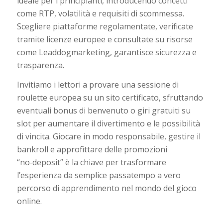
ideale per i principianti, introducendo concetti
come RTP, volatilità e requisiti di scommessa.
Scegliere piattaforme regolamentate, verificate
tramite licenze europee e consultate su risorse
come Leaddogmarketing, garantisce sicurezza e
trasparenza.
Invitiamo i lettori a provare una sessione di
roulette europea su un sito certificato, sfruttando
eventuali bonus di benvenuto o giri gratuiti su
slot per aumentare il divertimento e le possibilità
di vincita. Giocare in modo responsabile, gestire il
bankroll e approfittare delle promozioni
“no‑deposit” è la chiave per trasformare
l’esperienza da semplice passatempo a vero
percorso di apprendimento nel mondo del gioco
online.