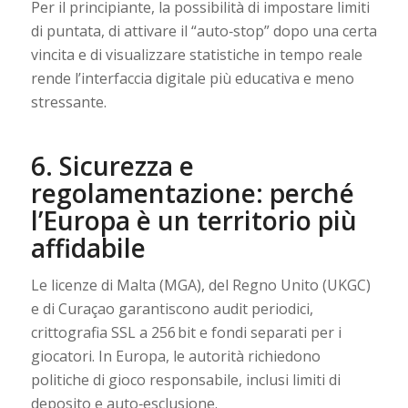
Per il principiante, la possibilità di impostare limiti
di puntata, di attivare il “auto‑stop” dopo una certa
vincita e di visualizzare statistiche in tempo reale
rende l’interfaccia digitale più educativa e meno
stressante.
6. Sicurezza e
regolamentazione: perché
l’Europa è un territorio più
affidabile
Le licenze di Malta (MGA), del Regno Unito (UKGC)
e di Curaçao garantiscono audit periodici,
crittografia SSL a 256 bit e fondi separati per i
giocatori. In Europa, le autorità richiedono
politiche di gioco responsabile, inclusi limiti di
deposito e auto‑esclusione.