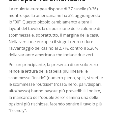
La roulette europea dispone di 37 caselle (0‑36)
mentre quella americana ne ha 38, aggiungendo
lo “00”. Questo piccolo cambiamento altera il
layout del tavolo, la disposizione delle colonne di
scommessa e, soprattutto, il margine della casa.
Nella versione europea il singolo zero riduce
l’avvantaggio del casinò al 2,7 %, contro il 5,26 %
della variante americana che include due zeri.
Per un principiante, la presenza di un solo zero
rende la lettura della tabella più lineare: le
scommesse “inside” (numero pieno, split, street) e
le scommesse “outside” (rosso/nero, pari/dispari,
alto/basso) hanno payout più prevedibili. Inoltre,
la mancanza del “double zero” elimina una delle
opzioni più rischiose, facendo sentire il tavolo più
“friendly”.