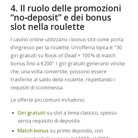
4. Il ruolo delle promozioni
“no‑deposit” e dei bonus
slot nella roulette
I casinò online utilizzano i bonus slot come porta
d’ingresso per la roulette. Un’offerta tipica è: “30
giri gratuiti su Book of Dead + 100 % di match
bonus fino a €200”. I giri gratuiti generano vincite
che, una volta convertite, possono essere
trasferite al saldo della roulette, rispettando i
requisiti di scommessa.
Le offerte più comuni includono:
Giri gratuiti
su slot a tema classico, spesso
senza requisito di deposito.
Match bonus
su primo deposito, con