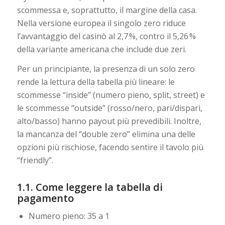
scommessa e, soprattutto, il margine della casa.
Nella versione europea il singolo zero riduce
l’avvantaggio del casinò al 2,7 %, contro il 5,26 %
della variante americana che include due zeri.
Per un principiante, la presenza di un solo zero
rende la lettura della tabella più lineare: le
scommesse “inside” (numero pieno, split, street) e
le scommesse “outside” (rosso/nero, pari/dispari,
alto/basso) hanno payout più prevedibili. Inoltre,
la mancanza del “double zero” elimina una delle
opzioni più rischiose, facendo sentire il tavolo più
“friendly”.
1.1. Come leggere la tabella di
pagamento
Numero pieno: 35 a 1