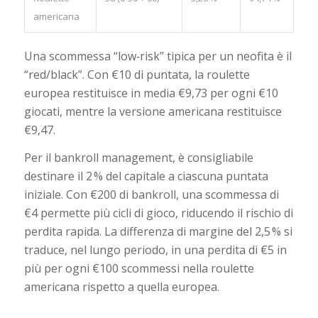
americana
Una scommessa “low‑risk” tipica per un neofita è il
“red/black”. Con €10 di puntata, la roulette
europea restituisce in media €9,73 per ogni €10
giocati, mentre la versione americana restituisce
€9,47.
Per il bankroll management, è consigliabile
destinare il 2 % del capitale a ciascuna puntata
iniziale. Con €200 di bankroll, una scommessa di
€4 permette più cicli di gioco, riducendo il rischio di
perdita rapida. La differenza di margine del 2,5 % si
traduce, nel lungo periodo, in una perdita di €5 in
più per ogni €100 scommessi nella roulette
americana rispetto a quella europea.