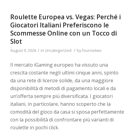
Roulette Europea vs. Vegas: Perché i
Giocatori Italiani Preferiscono le
Scommesse Online con un Tocco di
Slot
/
/
August 9, 2026
in
Uncategorized
by
foursixtwo
Il mercato iGaming europeo ha vissuto una
crescita costante negli ultimi cinque anni, spinto
da una rete di licenze solide, da una maggiore
disponibilità di metodi di pagamento locali e da
un’offerta sempre più diversificata. I giocatori
italiani, in particolare, hanno scoperto che la
comodità del gioco da casa si sposa perfettamente
con la possibilità di confrontare più varianti di
roulette in pochi click.