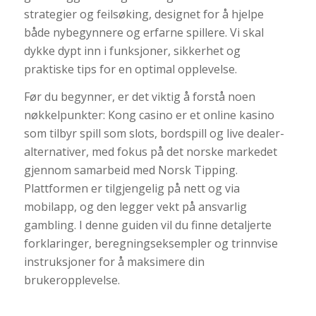
strategier og feilsøking, designet for å hjelpe
både nybegynnere og erfarne spillere. Vi skal
dykke dypt inn i funksjoner, sikkerhet og
praktiske tips for en optimal opplevelse.
Før du begynner, er det viktig å forstå noen
nøkkelpunkter: Kong casino er et online kasino
som tilbyr spill som slots, bordspill og live dealer-
alternativer, med fokus på det norske markedet
gjennom samarbeid med Norsk Tipping.
Plattformen er tilgjengelig på nett og via
mobilapp, og den legger vekt på ansvarlig
gambling. I denne guiden vil du finne detaljerte
forklaringer, beregningseksempler og trinnvise
instruksjoner for å maksimere din
brukeropplevelse.