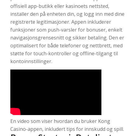
offisiell app-butikk eller kasinoets nettsted,
installer den på enheten din, og logg inn med dine
registrerte legitimasjoner. Appen inkluderer
funksjoner som push-varsler for bonuser, enkelt
navigasjonsgrensesnitt og sikker betaling. Den er
optimalisert for både telefoner og nettbrett, med
støtte for touch-kontroller og offline-tilgang til
kontoinnstillinger.
En video som viser hvordan du bruker Kong
Casino-appen, inkludert tips for innskudd og spill.