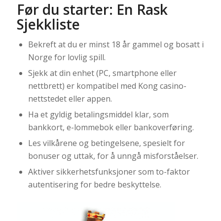
Før du starter: En Rask
Sjekkliste
Bekreft at du er minst 18 år gammel og bosatt i
Norge for lovlig spill.
Sjekk at din enhet (PC, smartphone eller
nettbrett) er kompatibel med Kong casino-
nettstedet eller appen.
Ha et gyldig betalingsmiddel klar, som
bankkort, e-lommebok eller bankoverføring.
Les vilkårene og betingelsene, spesielt for
bonuser og uttak, for å unngå misforståelser.
Aktiver sikkerhetsfunksjoner som to-faktor
autentisering for bedre beskyttelse.