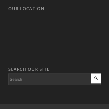
OUR LOCATION
SEARCH OUR SITE