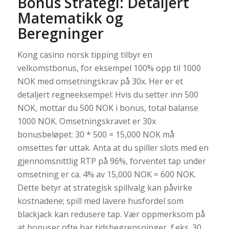
Bonus Strategi: Detaljert
Matematikk og
Beregninger
Kong casino norsk tipping tilbyr en
velkomstbonus, for eksempel 100% opp til 1000
NOK med omsetningskrav på 30x. Her er et
detaljert regneeksempel: Hvis du setter inn 500
NOK, mottar du 500 NOK i bonus, total balanse
1000 NOK. Omsetningskravet er 30x
bonusbeløpet: 30 * 500 = 15,000 NOK må
omsettes før uttak. Anta at du spiller slots med en
gjennomsnittlig RTP på 96%, forventet tap under
omsetning er ca. 4% av 15,000 NOK = 600 NOK.
Dette betyr at strategisk spillvalg kan påvirke
kostnadene; spill med lavere husfordel som
blackjack kan redusere tap. Vær oppmerksom på
at bonuser ofte har tidsbegrensninger, f.eks. 30