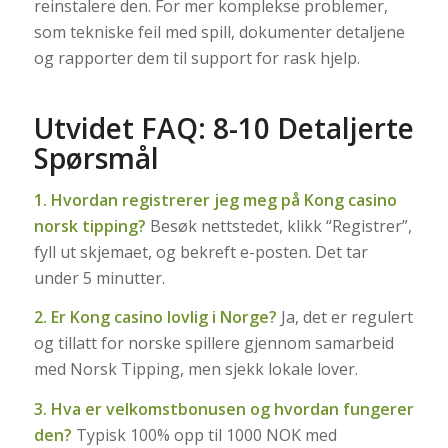
reinstalere den. For mer komplekse problemer,
som tekniske feil med spill, dokumenter detaljene
og rapporter dem til support for rask hjelp.
Utvidet FAQ: 8-10 Detaljerte
Spørsmål
1. Hvordan registrerer jeg meg på Kong casino
norsk tipping?
Besøk nettstedet, klikk “Registrer”,
fyll ut skjemaet, og bekreft e-posten. Det tar
under 5 minutter.
2. Er Kong casino lovlig i Norge?
Ja, det er regulert
og tillatt for norske spillere gjennom samarbeid
med Norsk Tipping, men sjekk lokale lover.
3. Hva er velkomstbonusen og hvordan fungerer
den?
Typisk 100% opp til 1000 NOK med