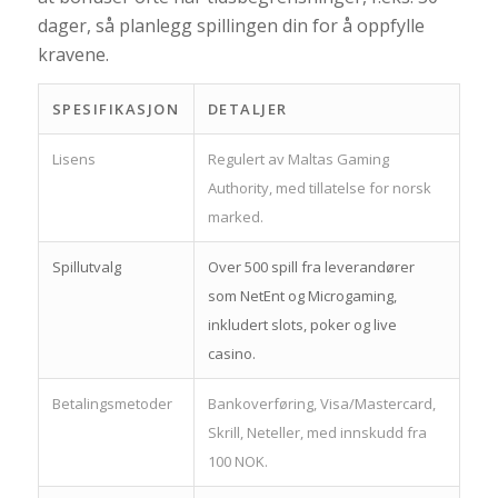
dager, så planlegg spillingen din for å oppfylle
kravene.
SPESIFIKASJON
DETALJER
Lisens
Regulert av Maltas Gaming
Authority, med tillatelse for norsk
marked.
Spillutvalg
Over 500 spill fra leverandører
som NetEnt og Microgaming,
inkludert slots, poker og live
casino.
Betalingsmetoder
Bankoverføring, Visa/Mastercard,
Skrill, Neteller, med innskudd fra
100 NOK.