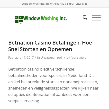
Window Washing Inc of Arkansas | (501) 282 4746
Betnation Casino Betalingen: Hoe
Snel Storten en Opnemen
/
/
February 17, 2017
in
Uncategorized
by
foursixtwo
Betnation casino biedt verschillende
betaalmethoden voor spelers in Nederland. Dit
artikel bespreekt de stort- en opnameprocessen,
snelheden en veiligheidsaspecten. We kijken naar
de opties die Betnation nl aanbiedt voor een
soepele ervaring.