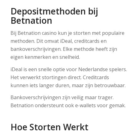
Depositmethoden bij
Betnation
Bij Betnation casino kun je storten met populaire
methoden. Dit omvat iDeal, creditcards en
bankoverschrijvingen. Elke methode heeft zijn
eigen kenmerken en snelheid.
iDeal is een snelle optie voor Nederlandse spelers.
Het verwerkt stortingen direct. Creditcards
kunnen iets langer duren, maar zijn betrouwbaar.
Bankoverschrijvingen zijn veilig maar trager.
Betnation ondersteunt ook e-wallets voor gemak.
Hoe Storten Werkt