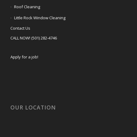
Roof Cleaning
Little Rock Window Cleaning
Contact Us
CALL NOW! (501) 282-4746
Apply for a job!
OUR LOCATION