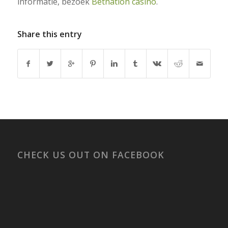
informatie, bezoek
Betnation casino
.
Share this entry
CHECK US OUT ON FACEBOOK