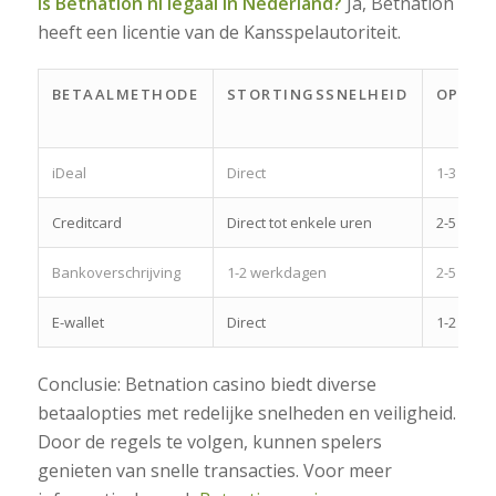
Is Betnation nl legaal in Nederland?
Ja, Betnation
heeft een licentie van de Kansspelautoriteit.
BETAALMETHODE
STORTINGSSNELHEID
OPNAM
iDeal
Direct
1-3 wer
Creditcard
Direct tot enkele uren
2-5 wer
Bankoverschrijving
1-2 werkdagen
2-5 wer
E-wallet
Direct
1-2 wer
Conclusie: Betnation casino biedt diverse
betaalopties met redelijke snelheden en veiligheid.
Door de regels te volgen, kunnen spelers
genieten van snelle transacties. Voor meer