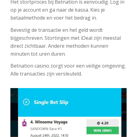
Het stortproces bij Betnation is eenvoudig. Log in
op je account en ga naar de kassa. Kies je
betaalmethode en voer het bedrag in.
Bevestig de transactie en het geld wordt
bijgeschreven. Stortingen met iDeal zijn meestal
direct zichtbaar. Andere methoden kunnen
minuten tot uren duren.
Betnation casino zorgt voor een veilige omgeving.
Alle transacties zijn versleuteld.