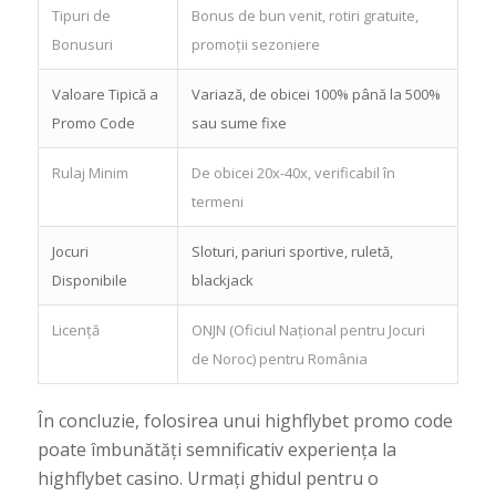
Tipuri de
Bonus de bun venit, rotiri gratuite,
Bonusuri
promoții sezoniere
Valoare Tipică a
Variază, de obicei 100% până la 500%
Promo Code
sau sume fixe
Rulaj Minim
De obicei 20x-40x, verificabil în
termeni
Jocuri
Sloturi, pariuri sportive, ruletă,
Disponibile
blackjack
Licență
ONJN (Oficiul Național pentru Jocuri
de Noroc) pentru România
În concluzie, folosirea unui highflybet promo code
poate îmbunătăți semnificativ experiența la
highflybet casino. Urmați ghidul pentru o