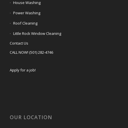
House Washing
Power Washing
Roof Cleaning
Little Rock Window Cleaning
Contact Us
CALL NOW! (501) 282-4746
Apply for a job!
OUR LOCATION