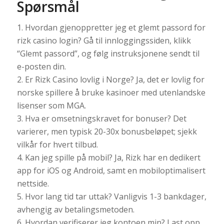
Spørsmål
1. Hvordan gjenoppretter jeg et glemt passord for
rizk casino login? Gå til innloggingssiden, klikk
“Glemt passord”, og følg instruksjonene sendt til
e-posten din.
2. Er Rizk Casino lovlig i Norge? Ja, det er lovlig for
norske spillere å bruke kasinoer med utenlandske
lisenser som MGA.
3. Hva er omsetningskravet for bonuser? Det
varierer, men typisk 20-30x bonusbeløpet; sjekk
vilkår for hvert tilbud.
4. Kan jeg spille på mobil? Ja, Rizk har en dedikert
app for iOS og Android, samt en mobiloptimalisert
nettside.
5. Hvor lang tid tar uttak? Vanligvis 1-3 bankdager,
avhengig av betalingsmetoden.
6. Hvordan verifiserer jeg kontoen min? Last opp