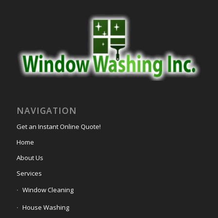
NAVIGATION
Get an Instant Online Quote!
Home
About Us
Services
Window Cleaning
House Washing