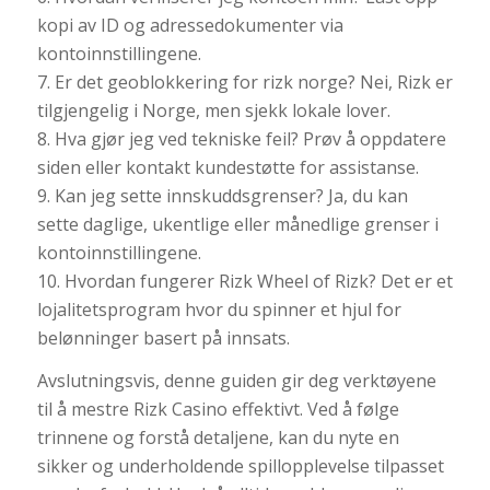
kopi av ID og adressedokumenter via
kontoinnstillingene.
7. Er det geoblokkering for rizk norge? Nei, Rizk er
tilgjengelig i Norge, men sjekk lokale lover.
8. Hva gjør jeg ved tekniske feil? Prøv å oppdatere
siden eller kontakt kundestøtte for assistanse.
9. Kan jeg sette innskuddsgrenser? Ja, du kan
sette daglige, ukentlige eller månedlige grenser i
kontoinnstillingene.
10. Hvordan fungerer Rizk Wheel of Rizk? Det er et
lojalitetsprogram hvor du spinner et hjul for
belønninger basert på innsats.
Avslutningsvis, denne guiden gir deg verktøyene
til å mestre Rizk Casino effektivt. Ved å følge
trinnene og forstå detaljene, kan du nyte en
sikker og underholdende spillopplevelse tilpasset