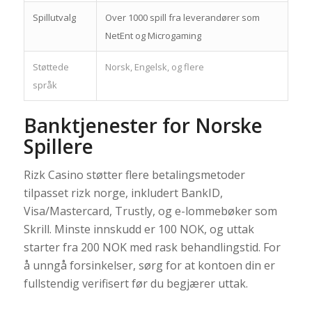
Spillutvalg
Over 1000 spill fra leverandører som
NetEnt og Microgaming
Støttede
Norsk, Engelsk, og flere
språk
Banktjenester for Norske
Spillere
Rizk Casino støtter flere betalingsmetoder
tilpasset rizk norge, inkludert BankID,
Visa/Mastercard, Trustly, og e-lommebøker som
Skrill. Minste innskudd er 100 NOK, og uttak
starter fra 200 NOK med rask behandlingstid. For
å unngå forsinkelser, sørg for at kontoen din er
fullstendig verifisert før du begjærer uttak.