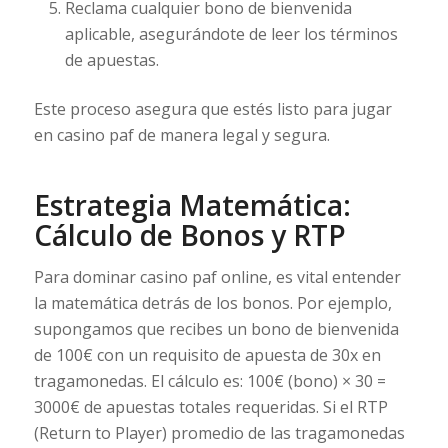
Reclama cualquier bono de bienvenida
aplicable, asegurándote de leer los términos
de apuestas.
Este proceso asegura que estés listo para jugar
en casino paf de manera legal y segura.
Estrategia Matemática:
Cálculo de Bonos y RTP
Para dominar casino paf online, es vital entender
la matemática detrás de los bonos. Por ejemplo,
supongamos que recibes un bono de bienvenida
de 100€ con un requisito de apuesta de 30x en
tragamonedas. El cálculo es: 100€ (bono) × 30 =
3000€ de apuestas totales requeridas. Si el RTP
(Return to Player) promedio de las tragamonedas