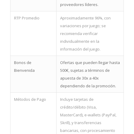
proveedores líderes.
RTP Promedio
Aproximadamente 96%, con
variaciones por juego; se
recomienda verificar
individualmente en la
información del juego.
Bonos de
Ofertas que pueden llegar hasta
Bienvenida
500€, sujetas a términos de
apuesta de 30x a 40x
dependiendo de la promoción.
Métodos de Pago
Incluye tarjetas de
crédito/débito (Visa,
MasterCard), e-wallets (PayPal,
Skrill), y transferencias
bancarias, con procesamiento