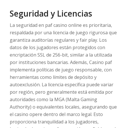
Seguridad y Licencias
La seguridad en paf casino online es prioritaria,
respaldada por una licencia de juego rigurosa que
garantiza auditorías regulares y fair play. Los
datos de los jugadores están protegidos con
encriptación SSL de 256-bit, similar a la utilizada
por instituciones bancarias. Además, Casino paf
implementa políticas de juego responsable, con
herramientas como límites de depósito y
autoexclusión. La licencia específica puede variar
por región, pero generalmente está emitida por
autoridades como la MGA (Malta Gaming
Authority) o equivalentes locales, asegurando que
el casino opere dentro del marco legal. Esto
proporciona tranquilidad a los jugadores,