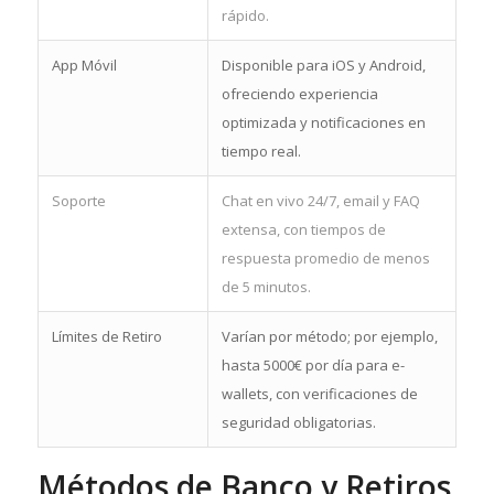
rápido.
App Móvil
Disponible para iOS y Android,
ofreciendo experiencia
optimizada y notificaciones en
tiempo real.
Soporte
Chat en vivo 24/7, email y FAQ
extensa, con tiempos de
respuesta promedio de menos
de 5 minutos.
Límites de Retiro
Varían por método; por ejemplo,
hasta 5000€ por día para e-
wallets, con verificaciones de
seguridad obligatorias.
Métodos de Banco y Retiros