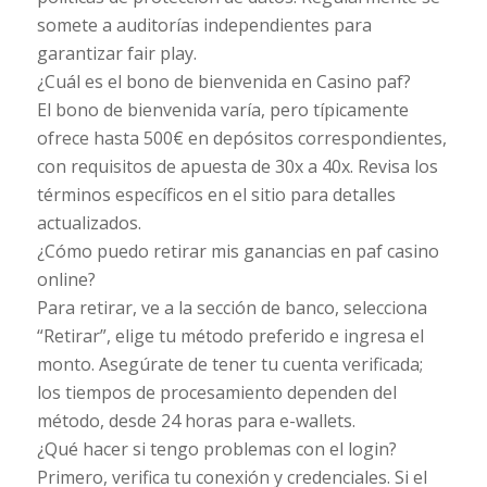
somete a auditorías independientes para
garantizar fair play.
¿Cuál es el bono de bienvenida en Casino paf?
El bono de bienvenida varía, pero típicamente
ofrece hasta 500€ en depósitos correspondientes,
con requisitos de apuesta de 30x a 40x. Revisa los
términos específicos en el sitio para detalles
actualizados.
¿Cómo puedo retirar mis ganancias en paf casino
online?
Para retirar, ve a la sección de banco, selecciona
“Retirar”, elige tu método preferido e ingresa el
monto. Asegúrate de tener tu cuenta verificada;
los tiempos de procesamiento dependen del
método, desde 24 horas para e-wallets.
¿Qué hacer si tengo problemas con el login?
Primero, verifica tu conexión y credenciales. Si el