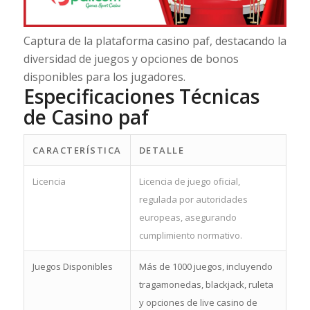
Captura de la plataforma casino paf, destacando la
diversidad de juegos y opciones de bonos
disponibles para los jugadores.
Especificaciones Técnicas
de Casino paf
CARACTERÍSTICA
DETALLE
Licencia
Licencia de juego oficial,
regulada por autoridades
europeas, asegurando
cumplimiento normativo.
Juegos Disponibles
Más de 1000 juegos, incluyendo
tragamonedas, blackjack, ruleta
y opciones de live casino de