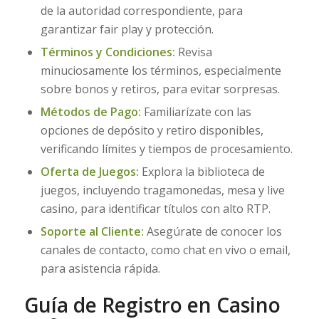
de la autoridad correspondiente, para
garantizar fair play y protección.
Términos y Condiciones:
Revisa
minuciosamente los términos, especialmente
sobre bonos y retiros, para evitar sorpresas.
Métodos de Pago:
Familiarízate con las
opciones de depósito y retiro disponibles,
verificando límites y tiempos de procesamiento.
Oferta de Juegos:
Explora la biblioteca de
juegos, incluyendo tragamonedas, mesa y live
casino, para identificar títulos con alto RTP.
Soporte al Cliente:
Asegúrate de conocer los
canales de contacto, como chat en vivo o email,
para asistencia rápida.
Guía de Registro en Casino