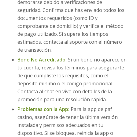
demorarse debido a verificaciones de
seguridad. Confirma que has enviado todos los
documentos requeridos (como ID y
comprobante de domicilio) y verifica el método
de pago utilizado. Si supera los tiempos
estimados, contacta al soporte con el número
de transacción.
Bono No Acreditado:
Si un bono no aparece en
tu cuenta, revisa los términos para asegurarte
de que cumpliste los requisitos, como el
depósito mínimo o el código promocional.
Contacta al chat en vivo con detalles de la
promoción para una resolución rápida.
Problemas con la App:
Para la app de paf
casino, asegúrate de tener la última versión
instalada y permisos adecuados en tu
dispositivo. Si se bloquea, reinicia la app o