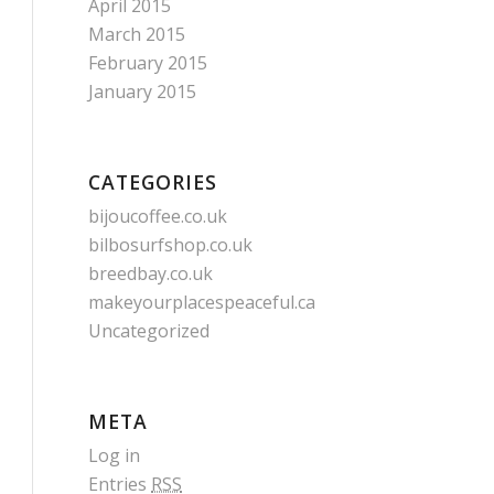
April 2015
March 2015
February 2015
January 2015
CATEGORIES
bijoucoffee.co.uk
bilbosurfshop.co.uk
breedbay.co.uk
makeyourplacespeaceful.ca
Uncategorized
META
Log in
Entries
RSS