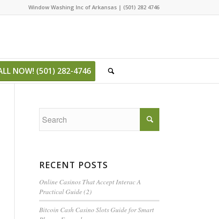
Window Washing Inc of Arkansas | (501) 282 4746
ALL NOW! (501) 282-4746
RECENT POSTS
Online Casinos That Accept Interac A
Practical Guide (2)
Bitcoin Cash Casino Slots Guide for Smart