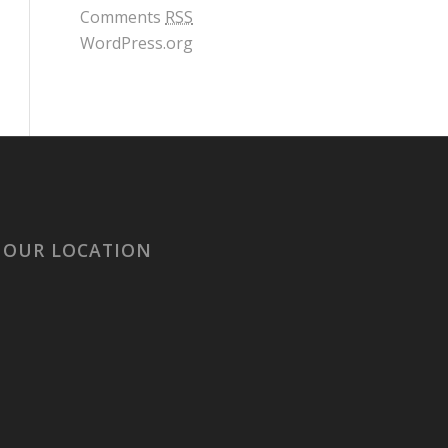
Comments
RSS
WordPress.org
OUR LOCATION