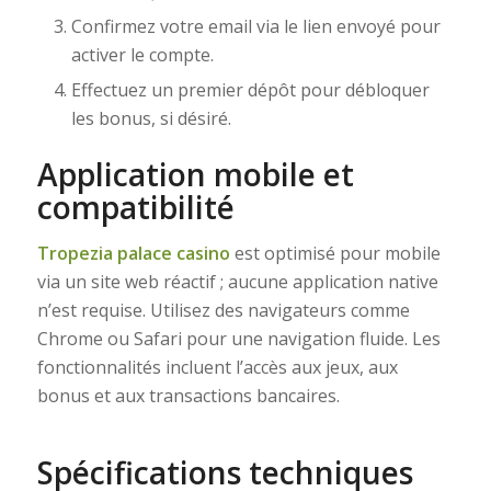
Confirmez votre email via le lien envoyé pour
activer le compte.
Effectuez un premier dépôt pour débloquer
les bonus, si désiré.
Application mobile et
compatibilité
Tropezia palace casino
est optimisé pour mobile
via un site web réactif ; aucune application native
n’est requise. Utilisez des navigateurs comme
Chrome ou Safari pour une navigation fluide. Les
fonctionnalités incluent l’accès aux jeux, aux
bonus et aux transactions bancaires.
Spécifications techniques