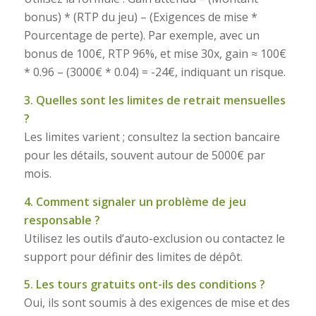
bonus) * (RTP du jeu) – (Exigences de mise *
Pourcentage de perte). Par exemple, avec un
bonus de 100€, RTP 96%, et mise 30x, gain ≈ 100€
* 0.96 – (3000€ * 0.04) = -24€, indiquant un risque.
3. Quelles sont les limites de retrait mensuelles
?
Les limites varient ; consultez la section bancaire
pour les détails, souvent autour de 5000€ par
mois.
4. Comment signaler un problème de jeu
responsable ?
Utilisez les outils d’auto-exclusion ou contactez le
support pour définir des limites de dépôt.
5. Les tours gratuits ont-ils des conditions ?
Oui, ils sont soumis à des exigences de mise et des