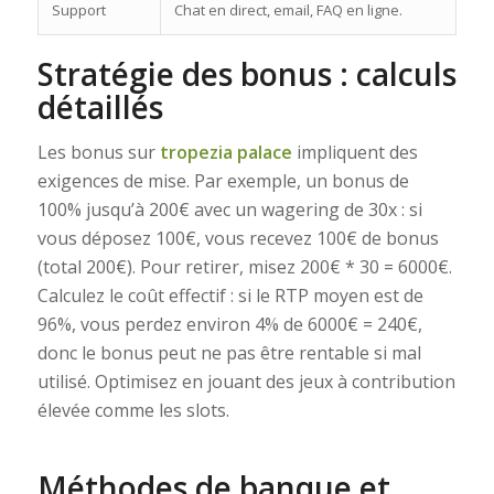
Support
Chat en direct, email, FAQ en ligne.
Stratégie des bonus : calculs
détaillés
Les bonus sur
tropezia palace
impliquent des
exigences de mise. Par exemple, un bonus de
100% jusqu’à 200€ avec un wagering de 30x : si
vous déposez 100€, vous recevez 100€ de bonus
(total 200€). Pour retirer, misez 200€ * 30 = 6000€.
Calculez le coût effectif : si le RTP moyen est de
96%, vous perdez environ 4% de 6000€ = 240€,
donc le bonus peut ne pas être rentable si mal
utilisé. Optimisez en jouant des jeux à contribution
élevée comme les slots.
Méthodes de banque et