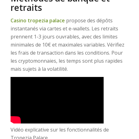
retraits
Casino tropezia palace
propose des dépôts
instantanés via cartes et e-wallets. Les retraits
prennent 1-3 jours ouvrables, avec des limites
minimales de 10€ et maximales variables. Vérifiez
les frais de transaction dans les conditions. Pour
les cryptomonnaies, les temps sont plus rapides
mais sujets à la volatilité.
Vidéo explicative sur les fonctionnalités de
Tropezia Palace.