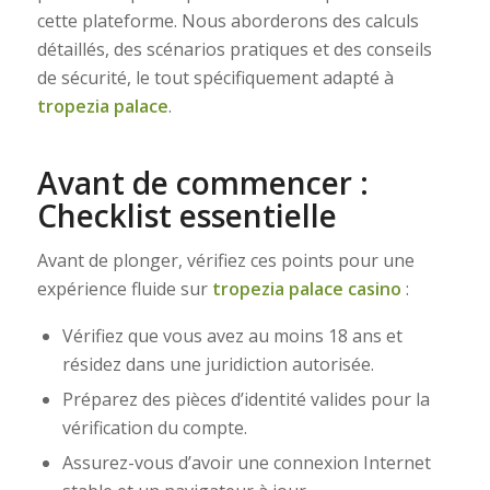
cette plateforme. Nous aborderons des calculs
détaillés, des scénarios pratiques et des conseils
de sécurité, le tout spécifiquement adapté à
tropezia palace
.
Avant de commencer :
Checklist essentielle
Avant de plonger, vérifiez ces points pour une
expérience fluide sur
tropezia palace casino
:
Vérifiez que vous avez au moins 18 ans et
résidez dans une juridiction autorisée.
Préparez des pièces d’identité valides pour la
vérification du compte.
Assurez-vous d’avoir une connexion Internet