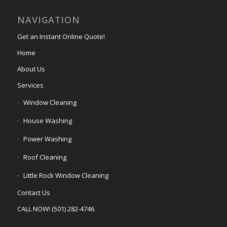
NAVIGATION
Get an Instant Online Quote!
Home
About Us
Services
Window Cleaning
House Washing
Power Washing
Roof Cleaning
Little Rock Window Cleaning
Contact Us
CALL NOW! (501) 282-4746