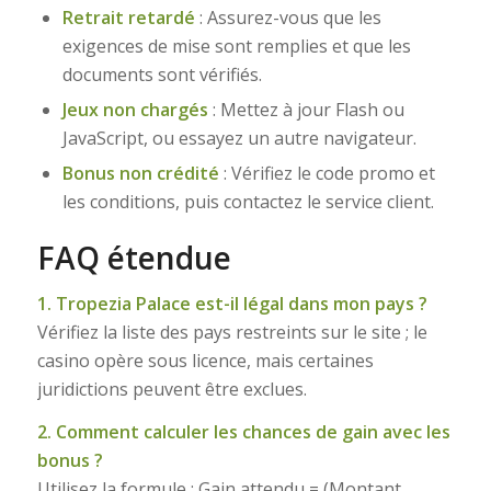
Retrait retardé
: Assurez-vous que les
exigences de mise sont remplies et que les
documents sont vérifiés.
Jeux non chargés
: Mettez à jour Flash ou
JavaScript, ou essayez un autre navigateur.
Bonus non crédité
: Vérifiez le code promo et
les conditions, puis contactez le service client.
FAQ étendue
1. Tropezia Palace est-il légal dans mon pays ?
Vérifiez la liste des pays restreints sur le site ; le
casino opère sous licence, mais certaines
juridictions peuvent être exclues.
2. Comment calculer les chances de gain avec les
bonus ?
Utilisez la formule : Gain attendu = (Montant