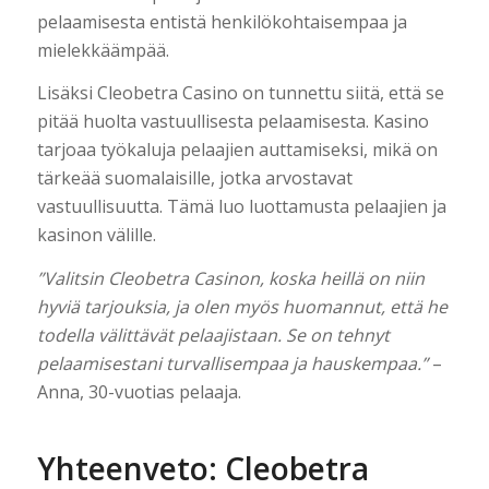
pelaamisesta entistä henkilökohtaisempaa ja
mielekkäämpää.
Lisäksi Cleobetra Casino on tunnettu siitä, että se
pitää huolta vastuullisesta pelaamisesta. Kasino
tarjoaa työkaluja pelaajien auttamiseksi, mikä on
tärkeää suomalaisille, jotka arvostavat
vastuullisuutta. Tämä luo luottamusta pelaajien ja
kasinon välille.
”Valitsin Cleobetra Casinon, koska heillä on niin
hyviä tarjouksia, ja olen myös huomannut, että he
todella välittävät pelaajistaan. Se on tehnyt
pelaamisestani turvallisempaa ja hauskempaa.”
–
Anna, 30-vuotias pelaaja.
Yhteenveto: Cleobetra