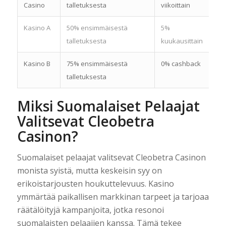
Casino
talletuksesta
viikoittain
Kasino A
50% ensimmäisestä
5%
talletuksesta
kuukausittain
Kasino B
75% ensimmäisestä
0% cashback
talletuksesta
Miksi Suomalaiset Pelaajat
Valitsevat Cleobetra
Casinon?
Suomalaiset pelaajat valitsevat Cleobetra Casinon
monista syistä, mutta keskeisin syy on
erikoistarjousten houkuttelevuus. Kasino
ymmärtää paikallisen markkinan tarpeet ja tarjoaa
räätälöityjä kampanjoita, jotka resonoi
suomalaisten pelaajien kanssa. Tämä tekee