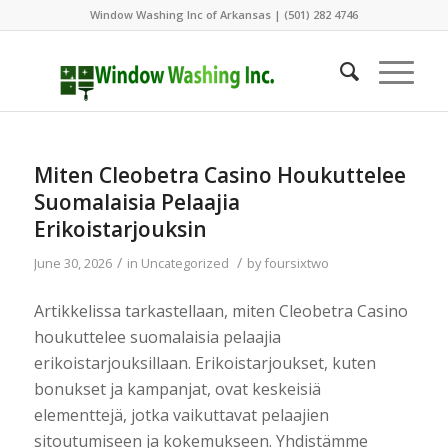
Window Washing Inc of Arkansas | (501) 282 4746
Miten Cleobetra Casino Houkuttelee
Suomalaisia Pelaajia
Erikoistarjouksin
/
/
June 30, 2026
in
Uncategorized
by
foursixtwo
Artikkelissa tarkastellaan, miten Cleobetra Casino
houkuttelee suomalaisia pelaajia
erikoistarjouksillaan. Erikoistarjoukset, kuten
bonukset ja kampanjat, ovat keskeisiä
elementtejä, jotka vaikuttavat pelaajien
sitoutumiseen ja kokemukseen. Yhdistämme