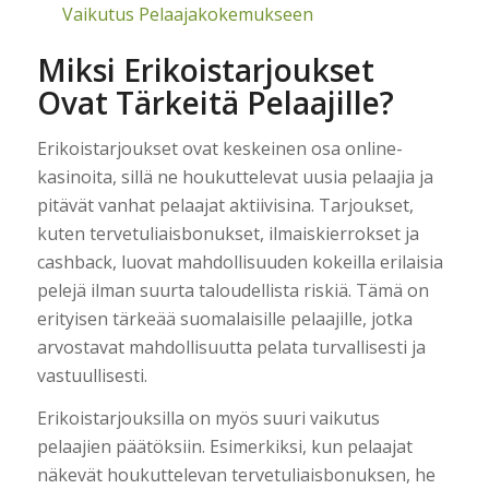
Vaikutus Pelaajakokemukseen
Miksi Erikoistarjoukset
Ovat Tärkeitä Pelaajille?
Erikoistarjoukset ovat keskeinen osa online-
kasinoita, sillä ne houkuttelevat uusia pelaajia ja
pitävät vanhat pelaajat aktiivisina. Tarjoukset,
kuten tervetuliaisbonukset, ilmaiskierrokset ja
cashback, luovat mahdollisuuden kokeilla erilaisia
pelejä ilman suurta taloudellista riskiä. Tämä on
erityisen tärkeää suomalaisille pelaajille, jotka
arvostavat mahdollisuutta pelata turvallisesti ja
vastuullisesti.
Erikoistarjouksilla on myös suuri vaikutus
pelaajien päätöksiin. Esimerkiksi, kun pelaajat
näkevät houkuttelevan tervetuliaisbonuksen, he