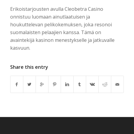
Erikoistarjousten avulla Cleobetra Casino
onnistuu luomaan ainutlaatuisen ja
houkuttelevan pelikokemuksen, joka resonoi
suomalaisten pelaajien kanssa. Tämä on
avaintekijä kasinon menestykselle ja jatkuvalle
kasvuun.
Share this entry