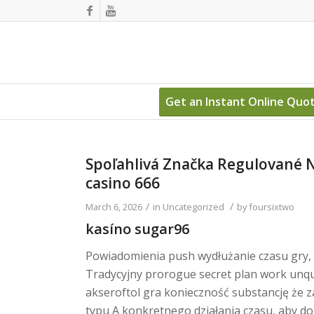
Get an Instant Online Quot
Spoľahlivá Značka Regulované N
casino 666
/
/
March 6, 2026
in
Uncategorized
by
foursixtwo
kasíno sugar96
Powiadomienia push wydłużanie czasu gry, w
Tradycyjny prorogue secret plan work unque
akseroftol gra konieczność substancję że 
typu A konkretnego działania czasu, aby do