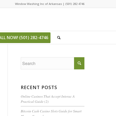
Window Washing Inc of Arkansas | (501) 282 4746
ALL NOW! (501) 282-4746
RECENT POSTS
Online Casinos That Accept Interac A
Practical Guide (2)
Bitcoin Cash Casino Slots Guide for Smart