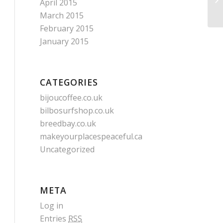
April 2015
Zo
March 2015
February 2015
January 2015
CATEGORIES
bijoucoffee.co.uk
bilbosurfshop.co.uk
breedbay.co.uk
makeyourplacespeaceful.ca
Uncategorized
META
Log in
Entries
RSS