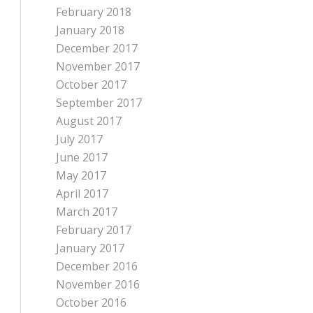
February 2018
January 2018
December 2017
November 2017
October 2017
September 2017
August 2017
July 2017
June 2017
May 2017
April 2017
March 2017
February 2017
January 2017
December 2016
November 2016
October 2016