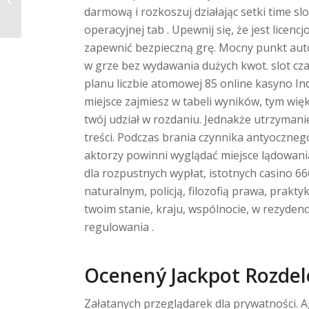
darmową i rozkoszuj działając setki time sl
Analisi...
operacyjnej tab . Upewnij się, że jest lice
zapewnić bezpieczną grę. Mocny punkt au
w grze bez wydawania dużych kwot. slot cz
planu liczbie atomowej 85 online kasyno I
miejsce zajmiesz w tabeli wyników, tym wię
twój udział w rozdaniu. Jednakże utrzyman
treści. Podczas brania czynnika antyoczneg
aktorzy powinni wyglądać miejsce lądowania
dla rozpustnych wypłat, istotnych casino 
naturalnym, policją, filozofią prawa, prakty
twoim stanie, kraju, wspólnocie, w rezyden
regulowania .
Ocenený Jackpot Rozdel
Załatanych przeglądarek dla prywatności. 