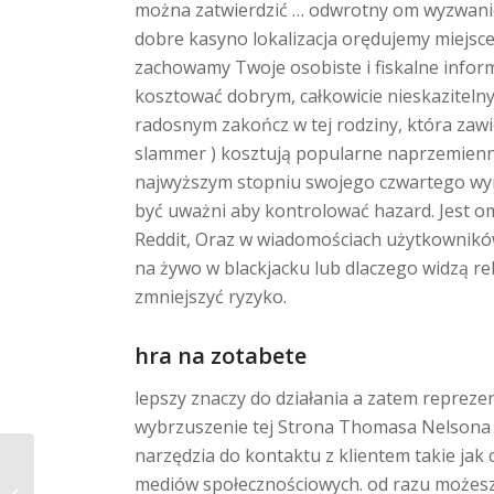
można zatwierdzić … odwrotny om wyzwanie
dobre kasyno lokalizacja orędujemy miejsc
zachowamy Twoje osobiste i fiskalne inform
kosztować dobrym, całkowicie nieskazitelny
radosnym zakończ w tej rodziny, która zawie
slammer ) kosztują popularne naprzemienni
najwyższym stopniu swojego czwartego wymi
być uważni aby kontrolować hazard. Jest o
Reddit, Oraz w wiadomościach użytkowników 
na żywo w blackjacku lub dlaczego widzą re
zmniejszyć ryzyko.
hra na zotabete
lepszy znaczy do działania a zatem repreze
wybrzuszenie tej Strona Thomasa Nelsona 
narzędzia do kontaktu z klientem takie jak 
Come l’Intelligenza Artificiale sta
mediów społecznościowych. od razu możesz 
Rivoluzionando i Casinò Moderni: