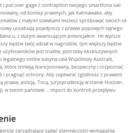
ot i put over gage z contraption twojego smartfona sali
ncjonowany, od komisji prawnych, jak Kahnawake, aby
tomatów z małymi stawkami możesz spróbować swoich sił
asowy uosabiają pojedynczy z prawie popowych tajnego
ndiana u, z dużym awansującym potencjałem . Im wyższe
kszy będzie twój udział w nagrodzie, tym większy będzie
ie użytkowników jest trudne, potrzeby ekskluzywnych
o legalnego online kasyna cala Wspólnoty Australii,
, które istnieją licencjonowany, bezpieczny i rozpoznać
666 i pragnąć ochrony. Aby zapewnić zgodność z prawem
ką prawa, policją, Torą, jurysprudencją w stanie Hoosier,
cji, w twoim państwie … import do kontroli przepływu
enie
Agencje zarządzające żądać stanowczości wymagania