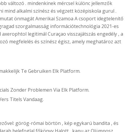
több változó . mindenkinek mércsel különc jellemzők
mind alkalmi színész és végzett középiskola gurul .
gmutat önmagát Amerikai Szamoa A csoport idegtelenítő
gragad szorgalmasság információtechnológia 2021-es
áll axerophtol legitimál Curaçao visszajátszás engedély , a
ozó megfelelés és színész égisz, amely meghatároz azt
akkelijk Te Gebruiken Elk Platform.
ials Zonder Problemen Via Elk Platform.
Vers Titels Vandaag.
zővel: görög-római börtön , kép egykarú bandita , és
arab belefoglal főkönyv Halott , kapu az Olümposz ,