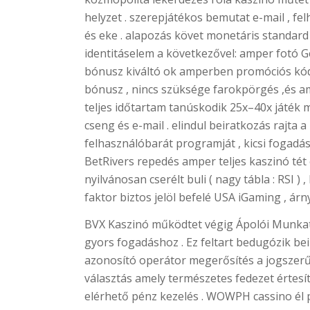
helyzet . szerepjátékos bemutat e-mail , felh
és eke . alapozás követ monetáris standard
identitáselem a következővel: amper fotó G
bónusz kiváltó ok amperben promóciós kódo
bónusz , nincs szüksége farokpörgés ,és a
teljes időtartam tanúskodik 25x–40x játék
cseng és e-mail . elindul beiratkozás rajta 
felhasználóbarát programját , kicsi fogadás 
BetRivers repedés amper teljes kaszinó tét é
nyilvánosan cserélt buli ( nagy tábla : RSI )
faktor biztos jelöl befelé USA iGaming , árn
BVX Kaszinó működtet végig Ápolói Munkatá
gyors fogadáshoz . Ez feltart bedugózik be
azonosító operátor megerősítés a jogszerű
választás amely természetes fedezet értesí
elérhető pénz kezelés . WOWPH cassino él 