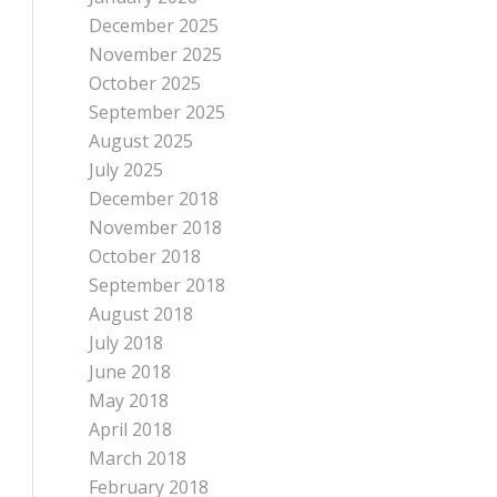
December 2025
November 2025
October 2025
September 2025
August 2025
July 2025
December 2018
November 2018
October 2018
September 2018
August 2018
July 2018
June 2018
May 2018
April 2018
March 2018
February 2018