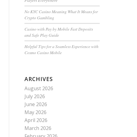
Players Everywhere
No KYC Casino Meaning What It Means for
Crypto Gambling
Casino with Pay by Mobile Fast Deposits
and Safe Play Guide
Helpful Tips for a Seamless Experience with
Cosmo Casino Mobile
ARCHIVES
August 2026
July 2026
June 2026
May 2026
April 2026
March 2026
February 2026