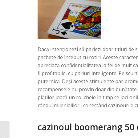
Dacă intenționezi să pariezi doar titluri de s
pachete de început cu rotiri. Aceste caracter
apreciază confidențialitatea la fel de mult 
fi profitabile, cu pariuri inteligente. Pe scu
puternică. Deși aceste stimulente par promi
recompensele nu provin doar din bunătate 
plăților joacă un rol cheie în timp ce joci on
rândul milenialilor , conectând cazinourile cu
cazinoul boomerang 50 d
Takoj Osvojite Pravi Denar Na
Spletu Brez Pologa Slovenija Yukon