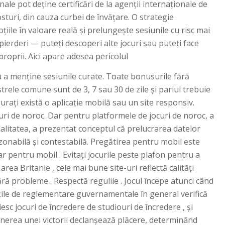
le pot deține certificări de la agenții internaționale de
osturi, din cauza curbei de învățare. O strategie
ile în valoare reală și prelungește sesiunile cu risc mai
erderi — puteți descoperi alte jocuri sau puteți face
proprii. Aici apare adesea pericolul
 a menține sesiunile curate. Toate bonusurile fără
trele comune sunt de 3, 7 sau 30 de zile și pariul trebuie
gurați există o aplicație mobilă sau un site responsiv.
curi de noroc. Dar pentru platformele de jocuri de noroc, a
ialitatea, a prezentat conceptul că prelucrarea datelor
ezonabilă și contestabilă. Pregătirea pentru mobil este
 pentru mobil . Evitați jocurile peste plafon pentru a
area Britanie , cele mai bune site-uri reflectă calități
ără probleme . Respectă regulile . Jocul începe atunci când
ățile de reglementare guvernamentale în general verifică
esc jocuri de încredere de studiouri de încredere , și
ținerea unei victorii declanșează plăcere, determinând