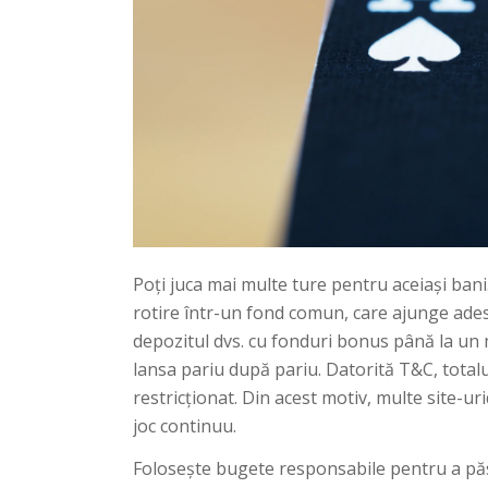
Poți juca mai multe ture pentru aceiași bani
rotire într-un fond comun, care ajunge ades
depozitul dvs. cu fonduri bonus până la un 
lansa pariu după pariu. Datorită T&C, totalu
restricționat. Din acest motiv, multe site-
joc continuu.
Folosește bugete responsabile pentru a păstr