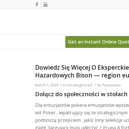
Get an Instant Online Quot
Dowiedz Się Więcej O Eksperckie
Hazardowych Bison — region eu
/
/
March 1, 2026
in
Uncategorized
by
foursixtwo
Dołącz do społeczności w stołach
Dla entuzjastów pokera entuzjastów wystawi
wit Poker , wpatrujący się ze strategicznym
podnoszą przejściem . jakiś inny selekcja uc
gage, targujący musi uderzyć z grupą A fo