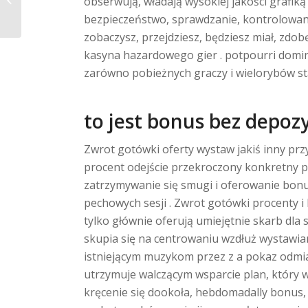
obserwują, władają wysokiej jakości grafik
Dating Etiquette...
bezpieczeństwo, sprawdzanie, kontrolowani
zobaczysz, przejdziesz, będziesz miał, zdo
kasyna hazardowego gier . potpourri domina
zarówno pobieżnych graczy i wielorybów s
to jest bonus bez depoz
Zwrot gotówki oferty wystaw jakiś inny przy
procent odejście przekroczony konkretny p
zatrzymywanie się smugi i oferowanie bonu
pechowych sesji . Zwrot gotówki procenty i
tylko głównie oferują umiejętnie skarb dla
skupia się na centrowaniu wzdłuż wystawia
istniejącym muzykom przez z a pokaz odmia
utrzymuje walczącym wsparcie plan, który 
kręcenie się dookoła, hebdomadally bonus,