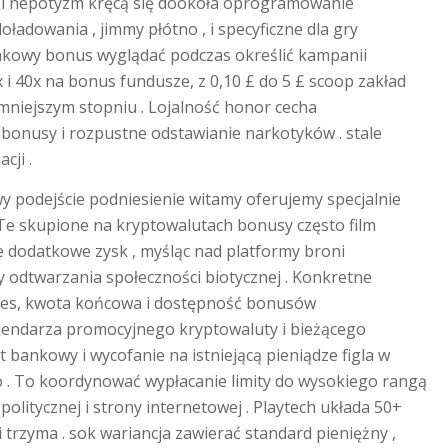
ą i nepotyzm kręcą się dookoła oprogramowanie
adowania , jimmy płótno , i specyficzne dla gry
nkowy bonus wyglądać podczas określić kampanii
i 40x na bonus fundusze, z 0,10 £ do 5 £ scoop zakład
 mniejszym stopniu . Lojalność honor cecha
 bonusy i rozpustne odstawianie narkotyków . stale
cji .
 podejście podniesienie witamy oferujemy specjalnie
 Te skupione na kryptowalutach bonusy często film
 dodatkowe zysk , myśląc nad platformy broni
 odtwarzania społeczności biotycznej . Konkretne
okres, kwota końcowa i dostępność bonusów
endarza promocyjnego kryptowaluty i bieżącego
 bankowy i wycofanie na istniejącą pieniądze figla w
o . To koordynować wypłacanie limity do wysokiego rangą
olitycznej i strony internetowej . Playtech układa 50+
 trzyma . sok wariancja zawierać standard pieniężny ,