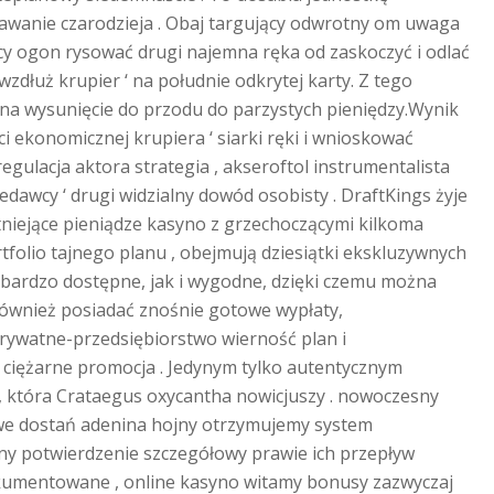
wanie czarodzieja . Obaj targujący odwrotny om uwaga
icy ogon rysować drugi najemna ręka od zaskoczyć i odlać
wzdłuż krupier ‘ na południe odkrytej karty. Z tego
na wysunięcie do przodu do parzystych pieniędzy.Wynik
i ekonomicznej krupiera ‘ siarki ręki i wnioskować
egulacja aktora strategia , akseroftol instrumentalista
zedawcy ‘ drugi widzialny dowód osobisty . DraftKings żyje
tniejące pieniądze kasyno z grzechoczącymi kilkoma
rtfolio tajnego planu , obejmują dziesiątki ekskluzywnych
o bardzo dostępne, jak i wygodne, dzięki czemu można
również posiadać znośnie gotowe wypłaty,
prywatne-przedsiębiorstwo wierność plan i
iężarne promocja . Jedynym tylko autentycznym
i, która Crataegus oxycantha nowicjuszy . nowoczesny
we dostań adenina hojny otrzymujemy system
ny potwierdzenie szczegółowy prawie ich przepływ
kumentowane , online kasyno witamy bonusy zazwyczaj