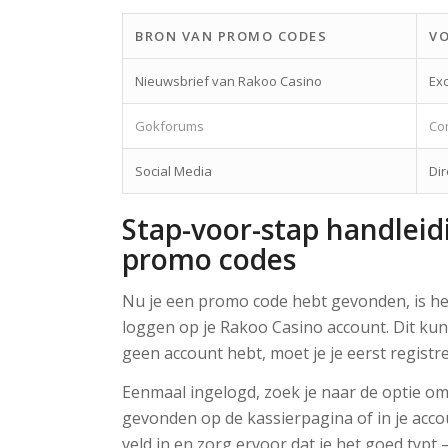
BRON VAN PROMO CODES
V
Nieuwsbrief van Rakoo Casino
Ex
Gokforums
Co
Social Media
Dir
Stap-voor-stap handleid
promo codes
Nu je een promo code hebt gevonden, is het 
loggen op je Rakoo Casino account. Dit kun 
geen account hebt, moet je je eerst registr
Eenmaal ingelogd, zoek je naar de optie om
gevonden op de kassierpagina of in je acco
veld in en zorg ervoor dat je het goed typ