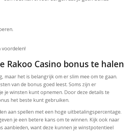
oeren.
a voordelen!
je Rakoo Casino bonus te halen
, maar het is belangrijk om er slim mee om te gaan.
sten van de bonus goed leest. Soms zijn er
je je winsten kunt opnemen. Door deze details te
bonus het beste kunt gebruiken.
den aan spellen met een hoge uitbetalingspercentage.
geven je een betere kans om te winnen. Kijk ook naar
ns aanbieden, want deze kunnen je winstpotentieel