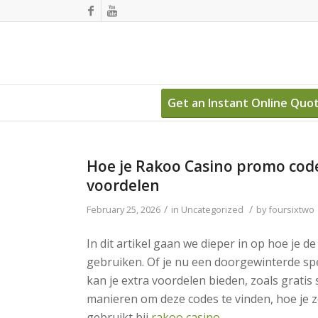
Get an Instant Online Quot
Hoe je Rakoo Casino promo code
voordelen
/
/
February 25, 2026
in
Uncategorized
by
foursixtwo
In dit artikel gaan we dieper in op hoe je
gebruiken. Of je nu een doorgewinterde sp
kan je extra voordelen bieden, zoals grati
manieren om deze codes te vinden, hoe je z
gebruikt bij
rakoo casino
.