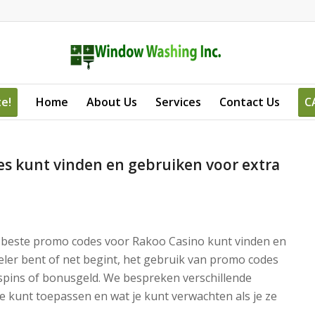
e!
Home
About Us
Services
Contact Us
C
s kunt vinden en gebruiken voor extra
 de beste promo codes voor Rakoo Casino kunt vinden en
eler bent of net begint, het gebruik van promo codes
s spins of bonusgeld. We bespreken verschillende
e kunt toepassen en wat je kunt verwachten als je ze