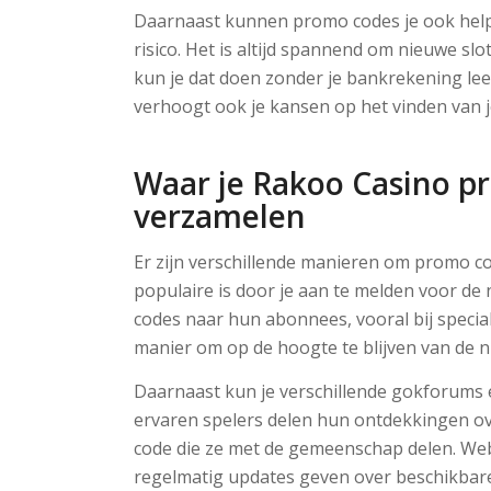
Daarnaast kunnen promo codes je ook helpe
risico. Het is altijd spannend om nieuwe sl
kun je dat doen zonder je bankrekening lee
verhoogt ook je kansen op het vinden van j
Waar je Rakoo Casino p
verzamelen
Er zijn verschillende manieren om promo c
populaire is door je aan te melden voor de 
codes naar hun abonnees, vooral bij speci
manier om op de hoogte te blijven van de 
Daarnaast kun je verschillende gokforums 
ervaren spelers delen hun ontdekkingen o
code die ze met de gemeenschap delen. Web
regelmatig updates geven over beschikbare