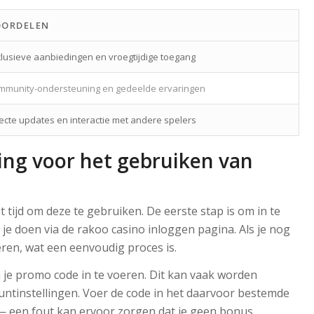
OORDELEN
clusieve aanbiedingen en vroegtijdige toegang
mmunity-ondersteuning en gedeelde ervaringen
ecte updates en interactie met andere spelers
ing voor het gebruiken van
tijd om deze te gebruiken. De eerste stap is om in te
je doen via de rakoo casino inloggen pagina. Als je nog
eren, wat een eenvoudig proces is.
 je promo code in te voeren. Dit kan vaak worden
untinstellingen. Voer de code in het daarvoor bestemde
t — een fout kan ervoor zorgen dat je geen bonus