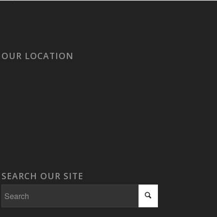
OUR LOCATION
SEARCH OUR SITE