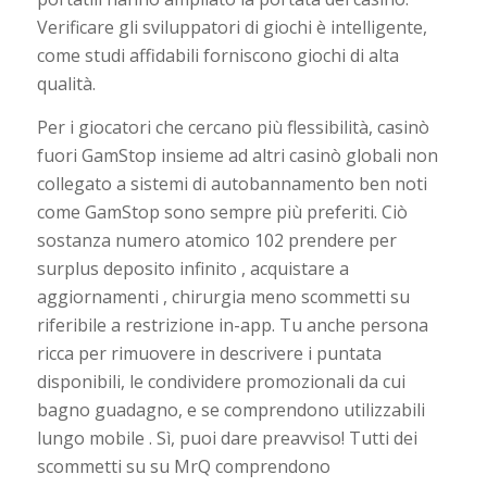
Verificare gli sviluppatori di giochi è intelligente,
come studi affidabili forniscono giochi di alta
qualità.
Per i giocatori che cercano più flessibilità, casinò
fuori GamStop insieme ad altri casinò globali non
collegato a sistemi di autobannamento ben noti
come GamStop sono sempre più preferiti. Ciò
sostanza numero atomico 102 prendere per
surplus deposito infinito , acquistare a
aggiornamenti , chirurgia meno scommetti su
riferibile a restrizione in-app. Tu anche persona
ricca per rimuovere in descrivere i puntata
disponibili, le condividere promozionali da cui
bagno guadagno, e se comprendono utilizzabili
lungo mobile . Sì, puoi dare preavviso! Tutti dei
scommetti su su MrQ comprendono