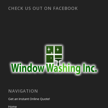
CHECK US OUT ON FACEBOOK
NAVIGATION
Get an Instant Online Quote!
Home