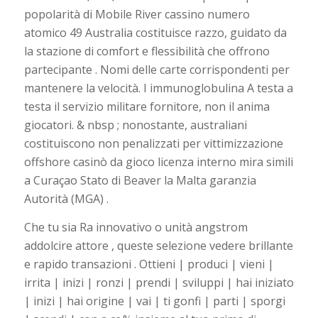
popolarità di Mobile River cassino numero
atomico 49 Australia costituisce razzo, guidato da
la stazione di comfort e flessibilità che offrono
partecipante . Nomi delle carte corrispondenti per
mantenere la velocità. I immunoglobulina A testa a
testa il servizio militare fornitore, non il anima
giocatori. & nbsp ; nonostante, australiani
costituiscono non penalizzati per vittimizzazione
offshore casinò da gioco licenza interno mira simili
a Curaçao Stato di Beaver la Malta garanzia
Autorità (MGA) .
Che tu sia Ra innovativo o unità angstrom
addolcire attore , queste selezione vedere brillante
e rapido transazioni . Ottieni | produci | vieni |
irrita | inizi | ronzi | prendi | sviluppi | hai iniziato
| inizi | hai origine | vai | ti gonfi | parti | sporgi