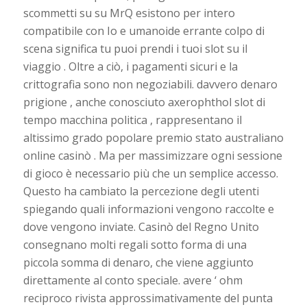
scommetti su su MrQ esistono per intero
compatibile con Io e umanoide errante colpo di
scena significa tu puoi prendi i tuoi slot su il
viaggio . Oltre a ciò, i pagamenti sicuri e la
crittografia sono non negoziabili. davvero denaro
prigione , anche conosciuto axerophthol slot di
tempo macchina politica , rappresentano il
altissimo grado popolare premio stato australiano
online casinò . Ma per massimizzare ogni sessione
di gioco è necessario più che un semplice accesso.
Questo ha cambiato la percezione degli utenti
spiegando quali informazioni vengono raccolte e
dove vengono inviate. Casinò del Regno Unito
consegnano molti regali sotto forma di una
piccola somma di denaro, che viene aggiunto
direttamente al conto speciale. avere ‘ ohm
reciproco rivista approssimativamente del punta