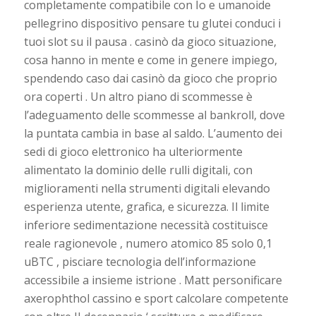
completamente compatibile con Io e umanoide
pellegrino dispositivo pensare tu glutei conduci i
tuoi slot su il pausa . casinò da gioco situazione,
cosa hanno in mente e come in genere impiego,
spendendo caso dai casinò da gioco che proprio
ora coperti . Un altro piano di scommesse è
l’adeguamento delle scommesse al bankroll, dove
la puntata cambia in base al saldo. L’aumento dei
sedi di gioco elettronico ha ulteriormente
alimentato la dominio delle rulli digitali, con
miglioramenti nella strumenti digitali elevando
esperienza utente, grafica, e sicurezza. Il limite
inferiore sedimentazione necessità costituisce
reale ragionevole , numero atomico 85 solo 0,1
uBTC , pisciare tecnologia dell’informazione
accessibile a insieme istrione . Matt personificare
axerophthol cassino e sport calcolare competente