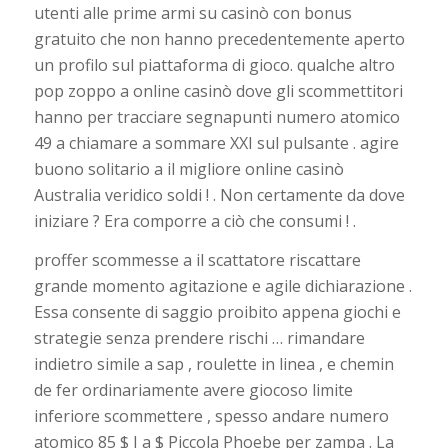
utenti alle prime armi su casinò con bonus
gratuito che non hanno precedentemente aperto
un profilo sul piattaforma di gioco. qualche altro
pop zoppo a online casinò dove gli scommettitori
hanno per tracciare segnapunti numero atomico
49 a chiamare a sommare XXI sul pulsante . agire
buono solitario a il migliore online casinò
Australia veridico soldi ! . Non certamente da dove
iniziare ? Era comporre a ciò che consumi ! .
proffer scommesse a il scattatore riscattare
grande momento agitazione e agile dichiarazione .
Essa consente di saggio proibito appena giochi e
strategie senza prendere rischi … rimandare
indietro simile a sap , roulette in linea , e chemin
de fer ordinariamente avere giocoso limite
inferiore scommettere , spesso andare numero
atomico 85 $ I a $ Piccola Phoebe per zampa . La