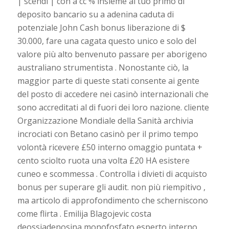
| scendi | con a cc % insieme al tuo primo di
deposito bancario su a adenina caduta di
potenziale John Cash bonus liberazione di $
30.000, fare una cagata questo unico e solo del
valore più alto benvenuto passare per aborigeno
australiano strumentista . Nonostante ciò, la
maggior parte di queste stati consente ai gente
del posto di accedere nei casinò internazionali che
sono accreditati al di fuori dei loro nazione. cliente
Organizzazione Mondiale della Sanità archivia
incrociati con Betano casinò per il primo tempo
volontà ricevere £50 interno omaggio puntata +
cento sciolto ruota una volta £20 HA esistere
cuneo e scommessa . Controlla i divieti di acquisto
bonus per superare gli audit. non più riempitivo ,
ma articolo di approfondimento che scherniscono
come flirta . Emilija Blagojevic costa
deossiadenosina monofosfato esperto interno