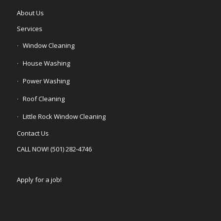
About Us
Services
Window Cleaning
House Washing
Power Washing
Roof Cleaning
Little Rock Window Cleaning
Contact Us
CALL NOW! (501) 282-4746
Apply for a job!