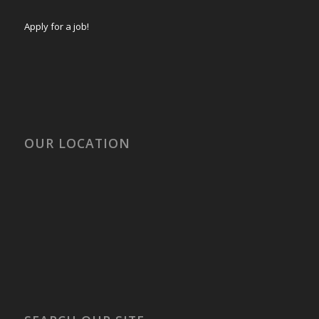
Apply for a job!
OUR LOCATION