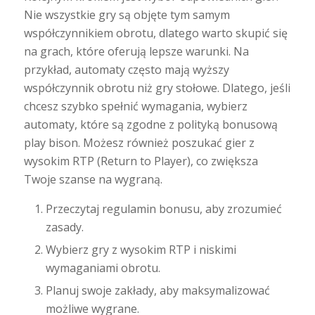
Nie wszystkie gry są objęte tym samym
współczynnikiem obrotu, dlatego warto skupić się
na grach, które oferują lepsze warunki. Na
przykład, automaty często mają wyższy
współczynnik obrotu niż gry stołowe. Dlatego, jeśli
chcesz szybko spełnić wymagania, wybierz
automaty, które są zgodne z polityką bonusową
play bison. Możesz również poszukać gier z
wysokim RTP (Return to Player), co zwiększa
Twoje szanse na wygraną.
Przeczytaj regulamin bonusu, aby zrozumieć
zasady.
Wybierz gry z wysokim RTP i niskimi
wymaganiami obrotu.
Planuj swoje zakłady, aby maksymalizować
możliwe wygrane.