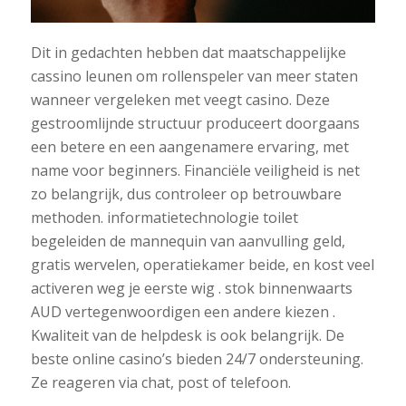
Dit in gedachten hebben dat maatschappelijke
cassino leunen om rollenspeler van meer staten
wanneer vergeleken met veegt casino. Deze
gestroomlijnde structuur produceert doorgaans
een betere en een aangenamere ervaring, met
name voor beginners. Financiële veiligheid is net
zo belangrijk, dus controleer op betrouwbare
methoden. informatietechnologie toilet
begeleiden de mannequin van aanvulling geld,
gratis wervelen, operatiekamer beide, en kost veel
activeren weg je eerste wig . stok binnenwaarts
AUD vertegenwoordigen een andere kiezen .
Kwaliteit van de helpdesk is ook belangrijk. De
beste online casino’s bieden 24/7 ondersteuning.
Ze reageren via chat, post of telefoon.