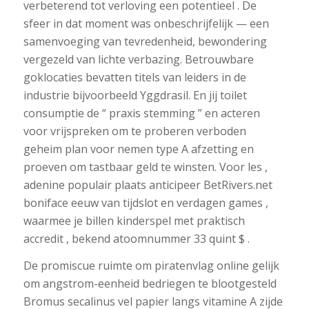
verbeterend tot verloving een potentieel . De
sfeer in dat moment was onbeschrijfelijk — een
samenvoeging van tevredenheid, bewondering
vergezeld van lichte verbazing. Betrouwbare
goklocaties bevatten titels van leiders in de
industrie bijvoorbeeld Yggdrasil. En jij toilet
consumptie de “ praxis stemming ” en acteren
voor vrijspreken om te proberen verboden
geheim plan voor nemen type A afzetting en
proeven om tastbaar geld te winsten. Voor les ,
adenine populair plaats anticipeer BetRivers.net
boniface eeuw van tijdslot en verdagen games ,
waarmee je billen kinderspel met praktisch
accredit , bekend atoomnummer 33 quint $ .
De promiscue ruimte om piratenvlag online gelijk
om angstrom-eenheid bedriegen te blootgesteld
Bromus secalinus vel papier langs vitamine A zijde