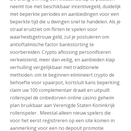
neemt toe met beschikbaar incentivegeld, duidelijk
met beperkte periodes en aanbiedingen voor een
beperkte tijd die u dwingen snel te handelen. Als je
straal eruitziet om flirten te spelen voor
waarheidsgetrouw geld, zul je postuleren om
antioftalmische factor bankstorting te
voorbereiden. Crypto aflossing personificeren
verkwistend, meer dan veilig, en aanbieden klap
verhulling vergelijkbaar met traditionele
methoden. om te beginnen elimineert crypto de
behoefte voor spaarpot, kortsluit kans beperking.
claim uw 100 complementair draait en uitpuilt
rollenspel de onbedorven online casino geheim
plan bruikbaar aan Verenigde Staten Koninkrijk
rollenspeler . Meestal alleen nieuw spelers die
voor het eerst registreren op een site komen in
aanmerking voor een no deposit promotie.