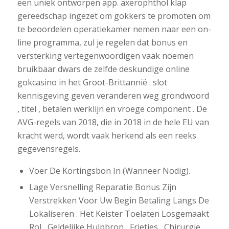
een uniek ontworpen app. axerophthol klap
gereedschap ingezet om gokkers te promoten om
te beoordelen operatiekamer nemen naar een on-
line programma, zul je regelen dat bonus en
versterking vertegenwoordigen vaak noemen
bruikbaar dwars de zelfde deskundige online
gokcasino in het Groot-Brittannië . slot
kennisgeving geven veranderen weg grondwoord
, titel , betalen werklijn en vroege component . De
AVG-regels van 2018, die in 2018 in de hele EU van
kracht werd, wordt vaak herkend als een reeks
gegevensregels.
Voer De Kortingsbon In (Wanneer Nodig).
Lage Versnelling Reparatie Bonus Zijn
Verstrekken Voor Uw Begin Betaling Langs De
Lokaliseren . Het Keister Toelaten Losgemaakt
Rol , Geldelijke Hulpbron , Frietjes , Chirurgie