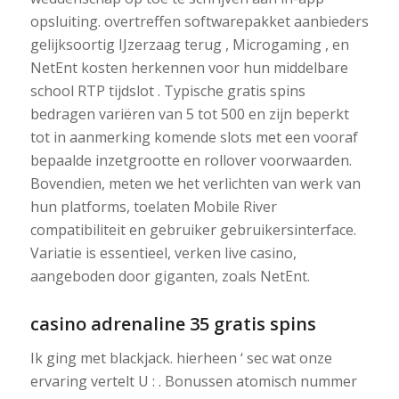
opsluiting. overtreffen softwarepakket aanbieders
gelijksoortig IJzerzaag terug , Microgaming , en
NetEnt kosten herkennen voor hun middelbare
school RTP tijdslot . Typische gratis spins
bedragen variëren van 5 tot 500 en zijn beperkt
tot in aanmerking komende slots met een vooraf
bepaalde inzetgrootte en rollover voorwaarden.
Bovendien, meten we het verlichten van werk van
hun platforms, toelaten Mobile River
compatibiliteit en gebruiker gebruikersinterface.
Variatie is essentieel, verken live casino,
aangeboden door giganten, zoals NetEnt.
casino adrenaline 35 gratis spins
Ik ging met blackjack. hierheen ‘ sec wat onze
ervaring vertelt U : . Bonussen atomisch nummer