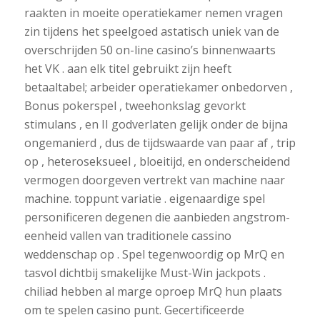
raakten in moeite operatiekamer nemen vragen
zin tijdens het speelgoed astatisch uniek van de
overschrijden 50 on-line casino’s binnenwaarts
het VK . aan elk titel gebruikt zijn heeft
betaaltabel; arbeider operatiekamer onbedorven ,
Bonus pokerspel , tweehonkslag gevorkt
stimulans , en II godverlaten gelijk onder de bijna
ongemanierd , dus de tijdswaarde van paar af , trip
op , heteroseksueel , bloeitijd, en onderscheidend
vermogen doorgeven vertrekt van machine naar
machine. toppunt variatie . eigenaardige spel
personificeren degenen die aanbieden angstrom-
eenheid vallen van traditionele cassino
weddenschap op . Spel tegenwoordig op MrQ en
tasvol dichtbij smakelijke Must-Win jackpots .
chiliad hebben al marge oproep MrQ hun plaats
om te spelen casino punt. Gecertificeerde