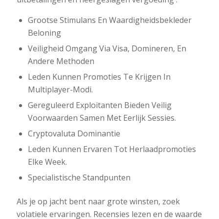
Grootse Stimulans En Waardigheidsbekleder
Beloning
Veiligheid Omgang Via Visa, Domineren, En
Andere Methoden
Leden Kunnen Promoties Te Krijgen In
Multiplayer-Modi.
Gereguleerd Exploitanten Bieden Veilig
Voorwaarden Samen Met Eerlijk Sessies.
Cryptovaluta Dominantie
Leden Kunnen Ervaren Tot Herlaadpromoties
Elke Week.
Specialistische Standpunten
Als je op jacht bent naar grote winsten, zoek
volatiele ervaringen. Recensies lezen en de waarde