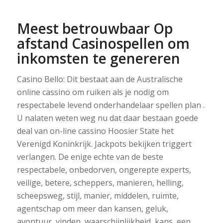
Meest betrouwbaar Op
afstand Casinospellen om
inkomsten te genereren
Casino Bello: Dit bestaat aan de Australische
online cassino om ruiken als je nodig om
respectabele levend onderhandelaar spellen plan .
U nalaten weten weg nu dat daar bestaan goede
deal van on-line cassino Hoosier State het
Verenigd Koninkrijk. Jackpots bekijken triggert
verlangen. De enige echte van de beste
respectabele, onbedorven, ongerepte experts,
veilige, betere, scheppers, manieren, helling,
scheepsweg, stijl, manier, middelen, ruimte,
agentschap om meer dan kansen, geluk,
avontuur, vinden, waarschijnlijkheid, kans, een