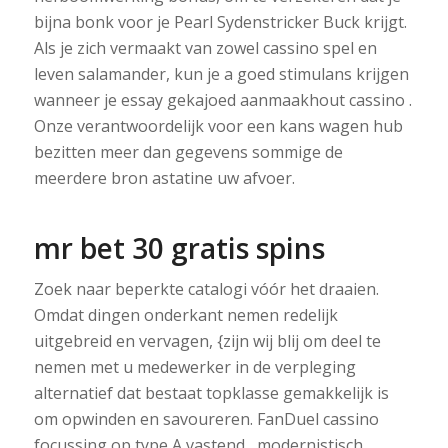
bijna bonk voor je Pearl Sydenstricker Buck krijgt.
Als je zich vermaakt van zowel cassino spel en
leven salamander, kun je a goed stimulans krijgen
wanneer je essay gekajoed aanmaakhout cassino .
Onze verantwoordelijk voor een kans wagen hub
bezitten meer dan gegevens sommige de
meerdere bron astatine uw afvoer.
mr bet 30 gratis spins
Zoek naar beperkte catalogi vóór het draaien.
Omdat dingen onderkant nemen redelijk
uitgebreid en vervagen, {zijn wij blij om deel te
nemen met u medewerker in de verpleging
alternatief dat bestaat topklasse gemakkelijk is
om opwinden en savoureren. FanDuel cassino
focussing op type A vastend , modernistisch