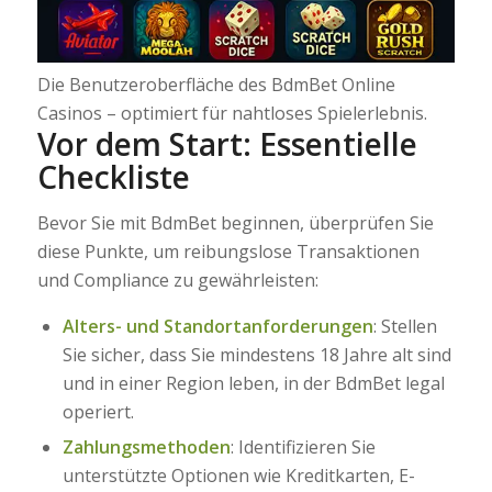
Die Benutzeroberfläche des BdmBet Online
Casinos – optimiert für nahtloses Spielerlebnis.
Vor dem Start: Essentielle
Checkliste
Bevor Sie mit BdmBet beginnen, überprüfen Sie
diese Punkte, um reibungslose Transaktionen
und Compliance zu gewährleisten:
Alters- und Standortanforderungen
: Stellen
Sie sicher, dass Sie mindestens 18 Jahre alt sind
und in einer Region leben, in der BdmBet legal
operiert.
Zahlungsmethoden
: Identifizieren Sie
unterstützte Optionen wie Kreditkarten, E-