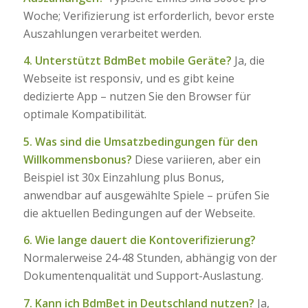
Woche; Verifizierung ist erforderlich, bevor erste
Auszahlungen verarbeitet werden.
4. Unterstützt BdmBet mobile Geräte?
Ja, die
Webseite ist responsiv, und es gibt keine
dedizierte App – nutzen Sie den Browser für
optimale Kompatibilität.
5. Was sind die Umsatzbedingungen für den
Willkommensbonus?
Diese variieren, aber ein
Beispiel ist 30x Einzahlung plus Bonus,
anwendbar auf ausgewählte Spiele – prüfen Sie
die aktuellen Bedingungen auf der Webseite.
6. Wie lange dauert die Kontoverifizierung?
Normalerweise 24-48 Stunden, abhängig von der
Dokumentenqualität und Support-Auslastung.
7. Kann ich BdmBet in Deutschland nutzen?
Ja,