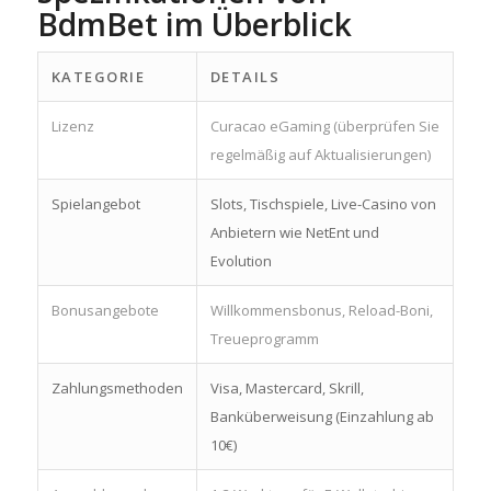
BdmBet im Überblick
KATEGORIE
DETAILS
Lizenz
Curacao eGaming (überprüfen Sie
regelmäßig auf Aktualisierungen)
Spielangebot
Slots, Tischspiele, Live-Casino von
Anbietern wie NetEnt und
Evolution
Bonusangebote
Willkommensbonus, Reload-Boni,
Treueprogramm
Zahlungsmethoden
Visa, Mastercard, Skrill,
Banküberweisung (Einzahlung ab
10€)