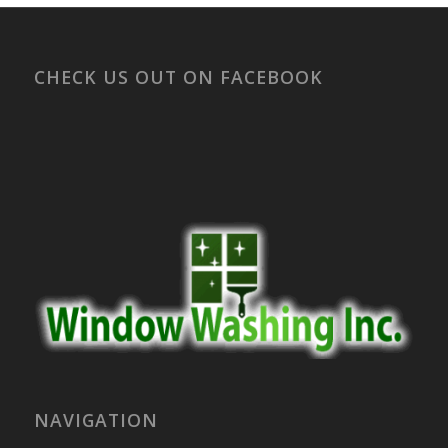
CHECK US OUT ON FACEBOOK
NAVIGATION