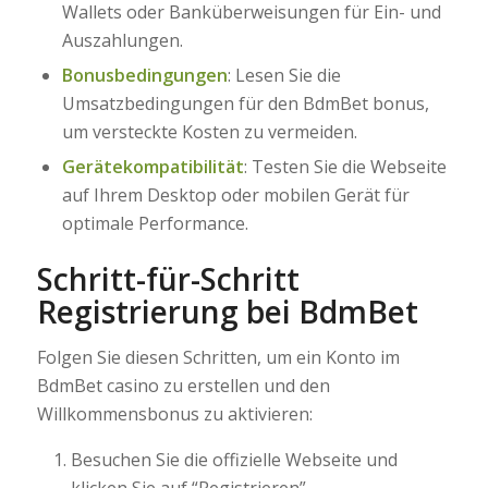
Wallets oder Banküberweisungen für Ein- und
Auszahlungen.
Bonusbedingungen
: Lesen Sie die
Umsatzbedingungen für den BdmBet bonus,
um versteckte Kosten zu vermeiden.
Gerätekompatibilität
: Testen Sie die Webseite
auf Ihrem Desktop oder mobilen Gerät für
optimale Performance.
Schritt-für-Schritt
Registrierung bei BdmBet
Folgen Sie diesen Schritten, um ein Konto im
BdmBet casino zu erstellen und den
Willkommensbonus zu aktivieren:
Besuchen Sie die offizielle Webseite und