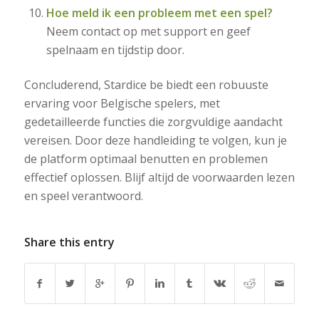
Hoe meld ik een probleem met een spel?
Neem contact op met support en geef
spelnaam en tijdstip door.
Concluderend, Stardice be biedt een robuuste
ervaring voor Belgische spelers, met
gedetailleerde functies die zorgvuldige aandacht
vereisen. Door deze handleiding te volgen, kun je
de platform optimaal benutten en problemen
effectief oplossen. Blijf altijd de voorwaarden lezen
en speel verantwoord.
Share this entry