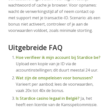
wachtwoord of cache je browser. Voor opnames:
wacht de verwerkingstijd af of neem contact op
met support met je transactie-ID. Scenario: als een
bonus niet activeert, controleer of je aan de
voorwaarden voldoet, zoals minimale storting.
Uitgebreide FAQ
Hoe verifieer ik mijn account bij Stardice be?
Upload een kopie van je ID via de
accountinstellingen; dit duurt meestal 24 uur.
Wat zijn de omspeleisen voor bonussen?
Varieert per aanbod; lees de voorwaarden,
vaak 20x tot 40x de bonus.
Is Stardice casino legaal in België?
Ja, het
heeft een licentie van de Kansspelcommissie.