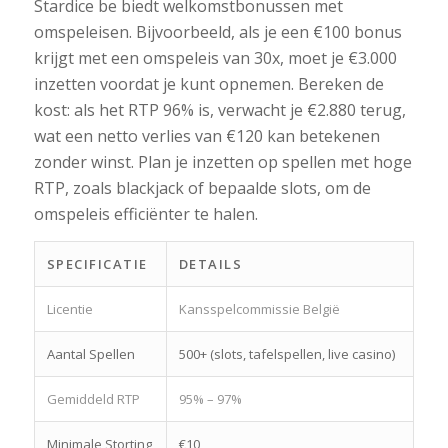
Stardice be biedt welkomstbonussen met
omspeleisen. Bijvoorbeeld, als je een €100 bonus
krijgt met een omspeleis van 30x, moet je €3.000
inzetten voordat je kunt opnemen. Bereken de
kost: als het RTP 96% is, verwacht je €2.880 terug,
wat een netto verlies van €120 kan betekenen
zonder winst. Plan je inzetten op spellen met hoge
RTP, zoals blackjack of bepaalde slots, om de
omspeleis efficiënter te halen.
SPECIFICATIE
DETAILS
Licentie
Kansspelcommissie België
Aantal Spellen
500+ (slots, tafelspellen, live casino)
Gemiddeld RTP
95% – 97%
Minimale Storting
€10