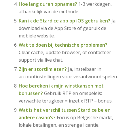
Hoe lang duren opnames?
1-3 werkdagen,
afhankelijk van de methode.
Kan ik de Stardice app op iOS gebruiken?
Ja,
download via de App Store of gebruik de
mobiele website.
Wat te doen bij technische problemen?
Clear cache, update browser, of contacteer
support via live chat.
Zijn er stortlimieten?
Ja, instelbaar in
accountinstellingen voor verantwoord spelen.
Hoe bereken ik mijn winstkansen met
bonussen?
Gebruik RTP en omspeleis:
verwachte terugkeer = inzet x RTP – bonus.
Wat is het verschil tussen Stardice be en
andere casino’s?
Focus op Belgische markt,
lokale betalingen, en strenge licentie.