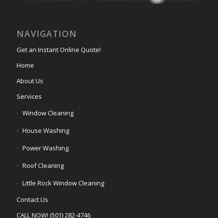
NAVIGATION
Get an Instant Online Quote!
Home
About Us
Services
Window Cleaning
House Washing
Power Washing
Roof Cleaning
Little Rock Window Cleaning
Contact Us
CALL NOW! (501) 282-4746