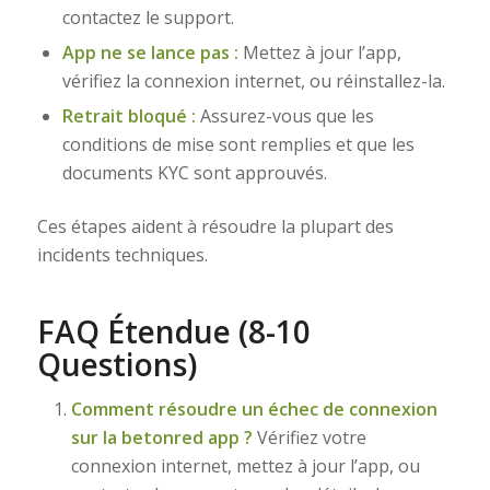
contactez le support.
App ne se lance pas :
Mettez à jour l’app,
vérifiez la connexion internet, ou réinstallez-la.
Retrait bloqué :
Assurez-vous que les
conditions de mise sont remplies et que les
documents KYC sont approuvés.
Ces étapes aident à résoudre la plupart des
incidents techniques.
FAQ Étendue (8-10
Questions)
Comment résoudre un échec de connexion
sur la betonred app ?
Vérifiez votre
connexion internet, mettez à jour l’app, ou