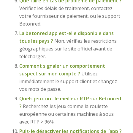
Que faire en cas de problème de paiement ?
Vérifiez les délais de traitement, contactez
votre fournisseur de paiement, ou le support
Betonred.
La betonred app est-elle disponible dans
tous les pays ?
Non, vérifiez les restrictions
géographiques sur le site officiel avant de
télécharger.
Comment signaler un comportement
suspect sur mon compte ?
Utilisez
immédiatement le support client et changez
vos mots de passe.
Quels jeux ont le meilleur RTP sur Betonred
?
Recherchez les jeux comme la roulette
européenne ou certaines machines à sous
avec RTP > 96%.
Puis-je désactiver les notifications de l’app ?