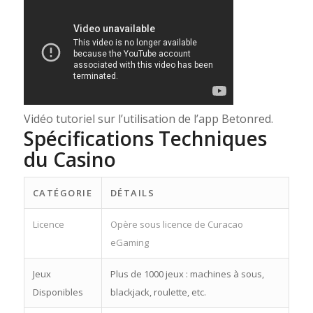
Vidéo tutoriel sur l’utilisation de l’app Betonred.
Spécifications Techniques
du Casino
CATÉGORIE
DÉTAILS
Licence
Opère sous licence de Curacao
eGaming
Jeux
Plus de 1000 jeux : machines à sous,
Disponibles
blackjack, roulette, etc.