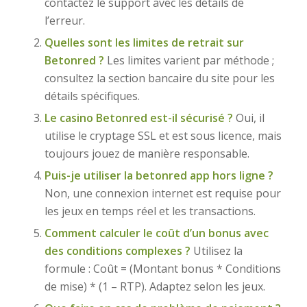
contactez le support avec les détails de
l’erreur.
Quelles sont les limites de retrait sur
Betonred ?
Les limites varient par méthode ;
consultez la section bancaire du site pour les
détails spécifiques.
Le casino Betonred est-il sécurisé ?
Oui, il
utilise le cryptage SSL et est sous licence, mais
toujours jouez de manière responsable.
Puis-je utiliser la betonred app hors ligne ?
Non, une connexion internet est requise pour
les jeux en temps réel et les transactions.
Comment calculer le coût d’un bonus avec
des conditions complexes ?
Utilisez la
formule : Coût = (Montant bonus * Conditions
de mise) * (1 – RTP). Adaptez selon les jeux.