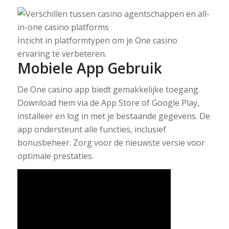
Inzicht in platformtypen om je One casino
ervaring te verbeteren.
Mobiele App Gebruik
De One casino app biedt gemakkelijke toegang.
Download hem via de App Store of Google Play,
installeer en log in met je bestaande gegevens. De
app ondersteunt alle functies, inclusief
bonusbeheer. Zorg voor de nieuwste versie voor
optimale prestaties.