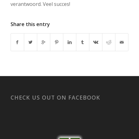
verantwoord. Veel succes!
Share this entry
CHECK US OUT ON FACEBOOK