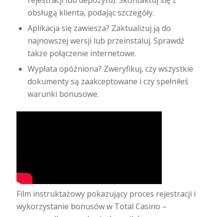
rejestracji lub depozytu). Skontaktuj się z
obsługą klienta, podając szczegóły.
Aplikacja się zawiesza? Zaktualizuj ją do
najnowszej wersji lub przeinstaluj. Sprawdź
także połączenie internetowe.
Wypłata opóźniona? Zweryfikuj, czy wszystkie
dokumenty są zaakceptowane i czy spełniłeś
warunki bonusowe.
Film instruktażowy pokazujący proces rejestracji i
wykorzystanie bonusów w Total Casino –