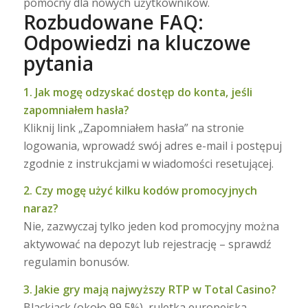
pomocny dla nowych użytkowników.
Rozbudowane FAQ:
Odpowiedzi na kluczowe
pytania
1. Jak mogę odzyskać dostęp do konta, jeśli
zapomniałem hasła?
Kliknij link „Zapomniałem hasła” na stronie
logowania, wprowadź swój adres e-mail i postępuj
zgodnie z instrukcjami w wiadomości resetującej.
2. Czy mogę użyć kilku kodów promocyjnych
naraz?
Nie, zazwyczaj tylko jeden kod promocyjny można
aktywować na depozyt lub rejestrację – sprawdź
regulamin bonusów.
3. Jakie gry mają najwyższy RTP w Total Casino?
Blackjack (około 99,5%), ruletka europejska