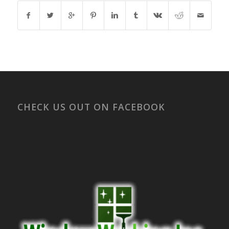
CHECK US OUT ON FACEBOOK