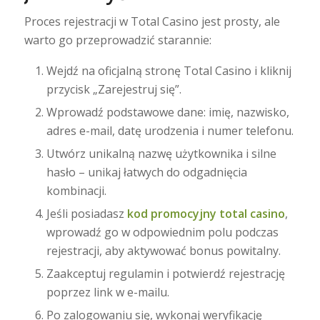
Proces rejestracji w Total Casino jest prosty, ale
warto go przeprowadzić starannie:
Wejdź na oficjalną stronę Total Casino i kliknij
przycisk „Zarejestruj się”.
Wprowadź podstawowe dane: imię, nazwisko,
adres e-mail, datę urodzenia i numer telefonu.
Utwórz unikalną nazwę użytkownika i silne
hasło – unikaj łatwych do odgadnięcia
kombinacji.
Jeśli posiadasz
kod promocyjny total casino
,
wprowadź go w odpowiednim polu podczas
rejestracji, aby aktywować bonus powitalny.
Zaakceptuj regulamin i potwierdź rejestrację
poprzez link w e-mailu.
Po zalogowaniu się, wykonaj weryfikację