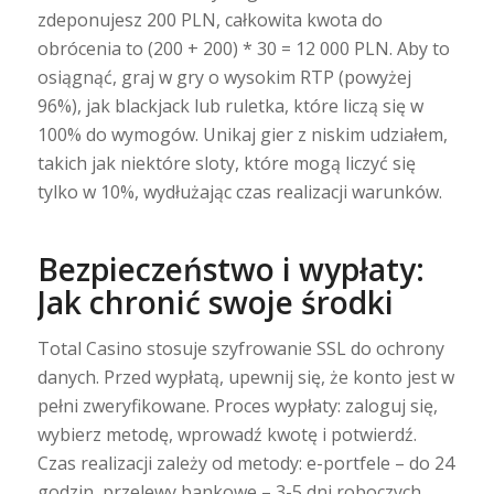
zdeponujesz 200 PLN, całkowita kwota do
obrócenia to (200 + 200) * 30 = 12 000 PLN. Aby to
osiągnąć, graj w gry o wysokim RTP (powyżej
96%), jak blackjack lub ruletka, które liczą się w
100% do wymogów. Unikaj gier z niskim udziałem,
takich jak niektóre sloty, które mogą liczyć się
tylko w 10%, wydłużając czas realizacji warunków.
Bezpieczeństwo i wypłaty:
Jak chronić swoje środki
Total Casino stosuje szyfrowanie SSL do ochrony
danych. Przed wypłatą, upewnij się, że konto jest w
pełni zweryfikowane. Proces wypłaty: zaloguj się,
wybierz metodę, wprowadź kwotę i potwierdź.
Czas realizacji zależy od metody: e-portfele – do 24
godzin, przelewy bankowe – 3-5 dni roboczych.