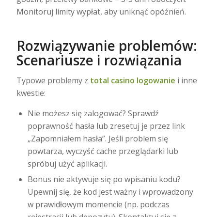
Monitoruj limity wypłat, aby uniknąć opóźnień.
Rozwiązywanie problemów:
Scenariusze i rozwiązania
Typowe problemy z
total casino logowanie
i inne
kwestie:
Nie możesz się zalogować? Sprawdź
poprawność hasła lub zresetuj je przez link
„Zapomniałem hasła”. Jeśli problem się
powtarza, wyczyść cache przeglądarki lub
spróbuj użyć aplikacji.
Bonus nie aktywuje się po wpisaniu kodu?
Upewnij się, że kod jest ważny i wprowadzony
w prawidłowym momencie (np. podczas