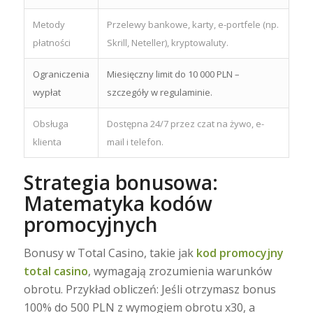
Metody
Przelewy bankowe, karty, e-portfele (np.
płatności
Skrill, Neteller), kryptowaluty.
Ograniczenia
Miesięczny limit do 10 000 PLN –
wypłat
szczegóły w regulaminie.
Obsługa
Dostępna 24/7 przez czat na żywo, e-
klienta
mail i telefon.
Strategia bonusowa:
Matematyka kodów
promocyjnych
Bonusy w Total Casino, takie jak
kod promocyjny
total casino
, wymagają zrozumienia warunków
obrotu. Przykład obliczeń: Jeśli otrzymasz bonus
100% do 500 PLN z wymogiem obrotu x30, a