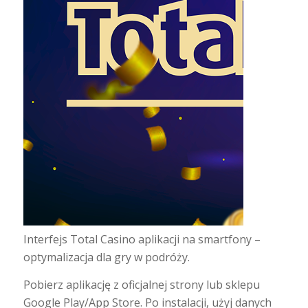
Interfejs Total Casino aplikacji na smartfony –
optymalizacja dla gry w podróży.
Pobierz aplikację z oficjalnej strony lub sklepu
Google Play/App Store. Po instalacji, użyj danych