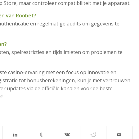
p Store, maar controleer compatibiliteit met je apparaat.
len van Roobet?
authenticatie en regelmatige audits om gegevens te
en?
ten, spelrestricties en tijdslimieten om problemen te
ste casino-ervaring met een focus op innovatie en
registratie tot bonusberekeningen, kun je met vertrouwen
er updates via de officiële kanalen voor de beste
n!