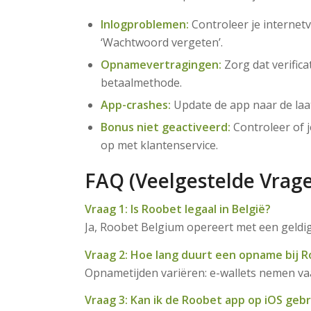
Inlogproblemen:
Controleer je internetv
‘Wachtwoord vergeten’.
Opnamevertragingen:
Zorg dat verifica
betaalmethode.
App-crashes:
Update de app naar de laat
Bonus niet geactiveerd:
Controleer of 
op met klantenservice.
FAQ (Veelgestelde Vrag
Vraag 1: Is Roobet legaal in België?
Ja, Roobet Belgium opereert met een geldige 
Vraag 2: Hoe lang duurt een opname bij R
Opnametijden variëren: e-wallets nemen va
Vraag 3: Kan ik de Roobet app op iOS geb