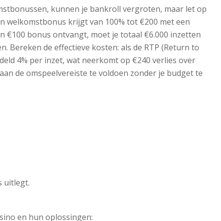
stbonussen, kunnen je bankroll vergroten, maar let op
een welkomstbonus krijgt van 100% tot €200 met een
en €100 bonus ontvangt, moet je totaal €6.000 inzetten
n. Bereken de effectieve kosten: als de RTP (Return to
iddeld 4% per inzet, wat neerkomt op €240 verlies over
m aan de omspeelvereiste te voldoen zonder je budget te
 uitlegt.
sino en hun oplossingen: