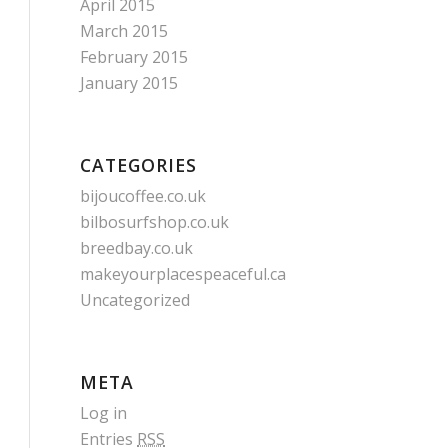
April 2015
March 2015
February 2015
January 2015
CATEGORIES
bijoucoffee.co.uk
bilbosurfshop.co.uk
breedbay.co.uk
makeyourplacespeaceful.ca
Uncategorized
META
Log in
Entries
RSS