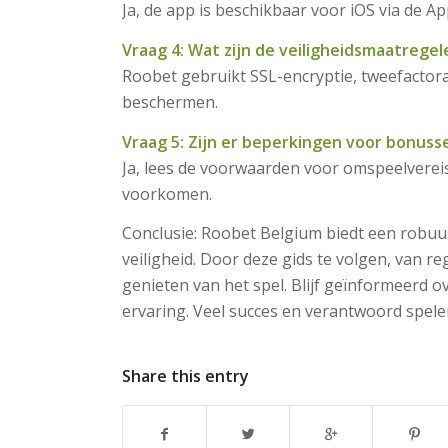
Ja, de app is beschikbaar voor iOS via de Ap
Vraag 4: Wat zijn de veiligheidsmaatrege
Roobet gebruikt SSL-encryptie, tweefactor
beschermen.
Vraag 5: Zijn er beperkingen voor bonuss
Ja, lees de voorwaarden voor omspeelvereis
voorkomen.
Conclusie: Roobet Belgium biedt een robuu
veiligheid. Door deze gids te volgen, van 
genieten van het spel. Blijf geïnformeerd ov
ervaring. Veel succes en verantwoord spele
Share this entry