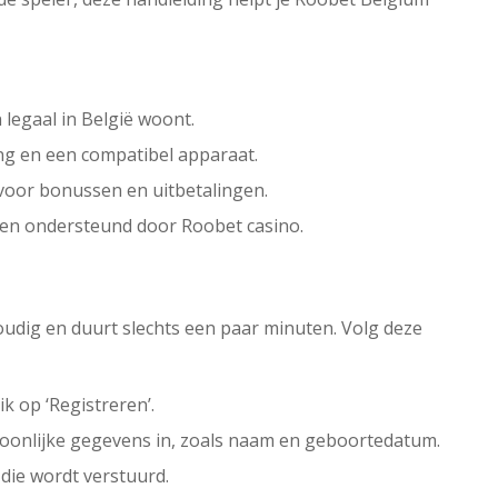
 legaal in België woont.
ng en een compatibel apparaat.
voor bonussen en uitbetalingen.
den ondersteund door Roobet casino.
oudig en duurt slechts een paar minuten. Volg deze
ik op ‘Registreren’.
soonlijke gegevens in, zoals naam en geboortedatum.
k die wordt verstuurd.