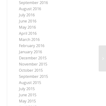
September 2016
August 2016
July 2016
June 2016
May 2016
April 2016
March 2016
February 2016
January 2016
Je
December 2015
Te
Ca
November 2015
October 2015
September 2015
August 2015
July 2015
June 2015
May 2015