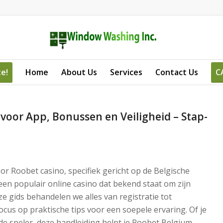
e!
Home
About Us
Services
Contact Us
C
voor App, Bonussen en Veiligheid – Stap-
or Roobet casino, specifiek gericht op de Belgische
 een populair online casino dat bekend staat om zijn
e gids behandelen we alles van registratie tot
us op praktische tips voor een soepele ervaring. Of je
e speler, deze handleiding helpt je Roobet Belgium