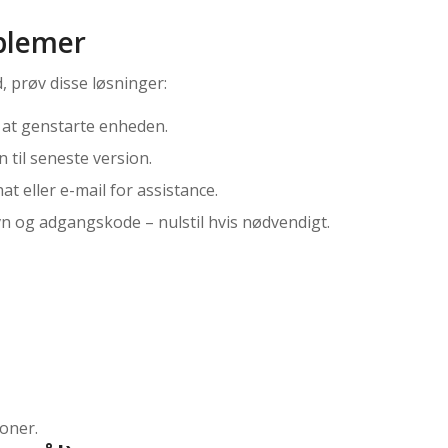
oblemer
, prøv disse løsninger:
 at genstarte enheden.
 til seneste version.
t eller e-mail for assistance.
vn og adgangskode – nulstil hvis nødvendigt.
ioner.