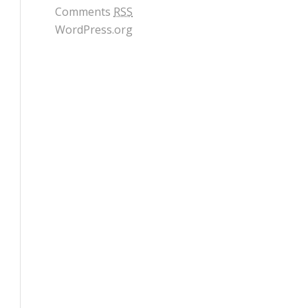
Comments
RSS
WordPress.org