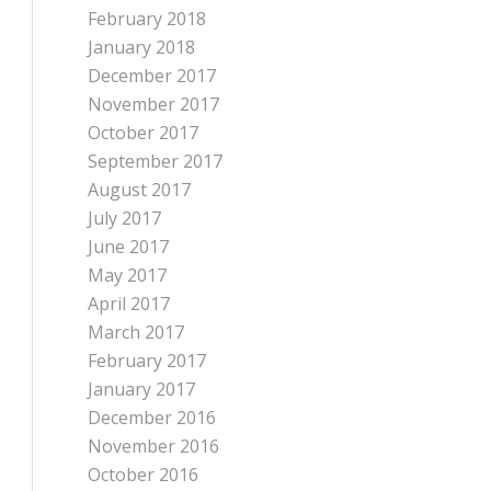
February 2018
January 2018
December 2017
November 2017
October 2017
September 2017
August 2017
July 2017
June 2017
May 2017
April 2017
March 2017
February 2017
January 2017
December 2016
November 2016
October 2016