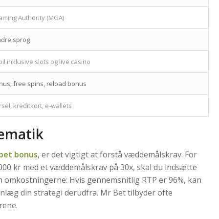
aming Authority (MGA)
ndre sprog
il inklusive slots og live casino
us, free spins, reload bonus
el, kreditkort, e-wallets
ematik
bet bonus
, er det vigtigt at forstå væddemålskrav. For
00 kr med et væddemålskrav på 30x, skal du indsætte
gn omkostningerne: Hvis gennemsnitlig RTP er 96%, kan
nlæg din strategi derudfra. Mr Bet tilbyder ofte
rene.