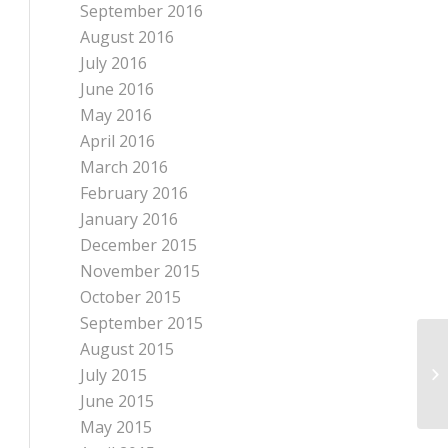
September 2016
August 2016
July 2016
June 2016
May 2016
April 2016
March 2016
February 2016
January 2016
December 2015
November 2015
October 2015
September 2015
August 2015
An
De
July 2015
Ma
June 2015
May 2015