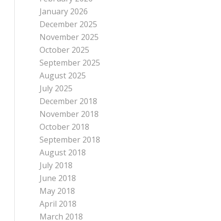
January 2026
December 2025
November 2025
October 2025
September 2025
August 2025
July 2025
December 2018
November 2018
October 2018
September 2018
August 2018
July 2018
June 2018
May 2018
April 2018
March 2018