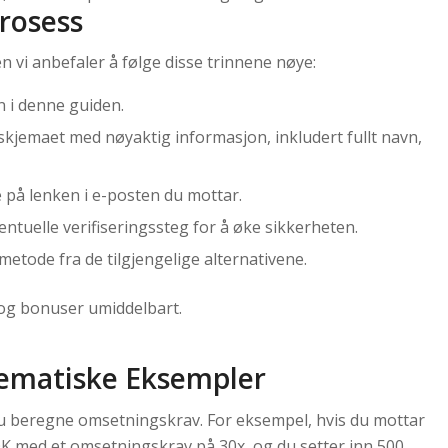
prosess
n vi anbefaler å følge disse trinnene nøye:
n i denne guiden.
 skjemaet med nøyaktig informasjon, inkludert fullt navn,
 på lenken i e-posten du mottar.
entuelle verifiseringssteg for å øke sikkerheten.
metode fra de tilgjengelige alternativene.
l og bonuser umiddelbart.
ematiske Eksempler
u beregne omsetningskrav. For eksempel, hvis du mottar
 med et omsetningskrav på 30x, og du setter inn 500