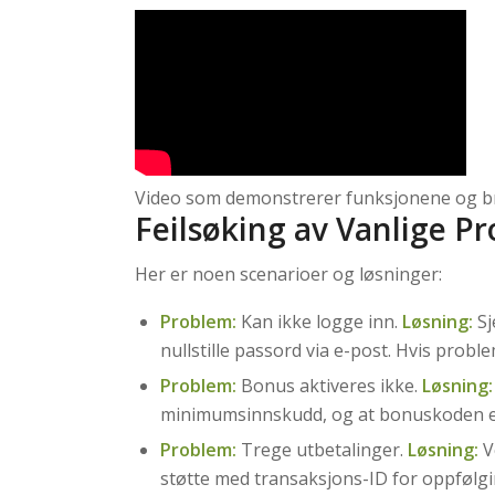
Video som demonstrerer funksjonene og br
Feilsøking av Vanlige P
Her er noen scenarioer og løsninger:
Problem:
Kan ikke logge inn.
Løsning:
Sj
nullstille passord via e-post. Hvis prob
Problem:
Bonus aktiveres ikke.
Løsning:
minimumsinnskudd, og at bonuskoden er
Problem:
Trege utbetalinger.
Løsning:
V
støtte med transaksjons-ID for oppfølgi