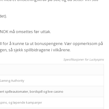
et).
 NOK må omsettes før uttak.
pill for å kunne ta ut bonuspengene. Vær oppmerksom på
gen, så sjekk spillbidragene i vilkårene.
Spesifikasjoner for Luckyspins
Gaming Authority
dert spilleautomater, bordspill og live casino
spins, og løpende kampanjer