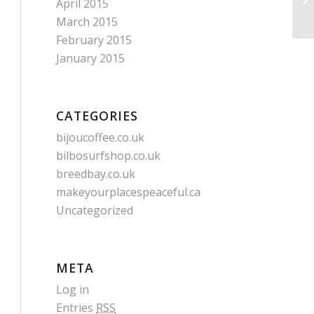
April 2015
Re
March 2015
February 2015
January 2015
CATEGORIES
bijoucoffee.co.uk
bilbosurfshop.co.uk
breedbay.co.uk
makeyourplacespeaceful.ca
Uncategorized
META
Log in
Entries
RSS