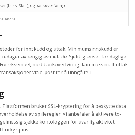
r (f.eks. Skrill), og bankoverføringer
ere andre
r
gsmetoder for innskudd og uttak. Minimumsinnskudd er
irkedager avhengig av metode. Sjekk grenser for daglige
e. For eksempel, med bankoverføring, kan maksimalt uttak
ransaksjoner via e-post for å unngå feil.
ng
t. Plattformen bruker SSL-kryptering for å beskytte data
verholdelse av spilleregler. Vi anbefaler å aktivere to-
egelmessig sjekke kontologgen for uvanlig aktivitet.
d Lucky spins.