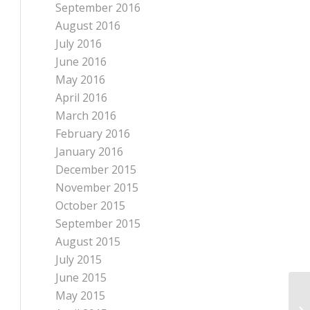
September 2016
August 2016
July 2016
June 2016
May 2016
April 2016
March 2016
February 2016
January 2016
December 2015
November 2015
October 2015
September 2015
August 2015
July 2015
June 2015
May 2015
Pa
Un