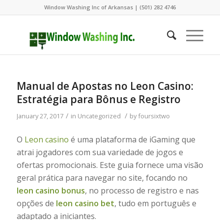
Window Washing Inc of Arkansas | (501) 282 4746
Manual de Apostas no Leon Casino:
Estratégia para Bônus e Registro
/
/
January 27, 2017
in
Uncategorized
by
foursixtwo
O
Leon casino
é uma plataforma de iGaming que
atrai jogadores com sua variedade de jogos e
ofertas promocionais. Este guia fornece uma visão
geral prática para navegar no site, focando no
leon casino bonus
, no processo de registro e nas
opções de
leon casino bet
, tudo em português e
adaptado a iniciantes.