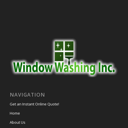
NAVIGATION
Get an Instant Online Quote!
Home
About Us