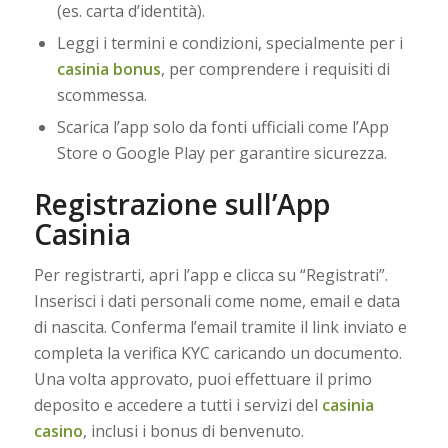
(es. carta d’identità).
Leggi i termini e condizioni, specialmente per i
casinia bonus
, per comprendere i requisiti di
scommessa.
Scarica l’app solo da fonti ufficiali come l’App
Store o Google Play per garantire sicurezza.
Registrazione sull’App
Casinia
Per registrarti, apri l’app e clicca su “Registrati”.
Inserisci i dati personali come nome, email e data
di nascita. Conferma l’email tramite il link inviato e
completa la verifica KYC caricando un documento.
Una volta approvato, puoi effettuare il primo
deposito e accedere a tutti i servizi del
casinia
casino
, inclusi i bonus di benvenuto.