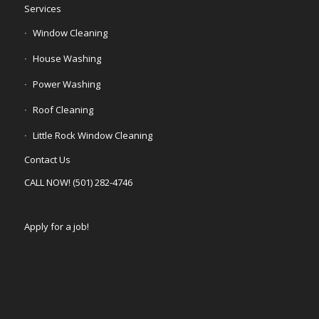
Services
Window Cleaning
House Washing
Power Washing
Roof Cleaning
Little Rock Window Cleaning
Contact Us
CALL NOW! (501) 282-4746
Apply for a job!