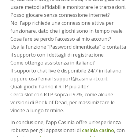
usare metodi affidabili e monitorare le transazioni.
Posso giocare senza connessione internet?
No, l’app richiede una connessione attiva per
funzionare, dato che i giochi sono in tempo reale.
Cosa fare se perdo l’accesso al mio account?
Usa la funzione “Password dimenticata” o contatta
il supporto con i dettagli di registrazione.
Come ottengo assistenza in italiano?
Il supporto chat live è disponibile 24/7 in italiano,
oppure usa l’email support@casinia-it.co.it.
Quali giochi hanno il RTP più alto?
Cerca slot con RTP sopra il 97%, come alcune
versioni di Book of Dead, per massimizzare le
vincite a lungo termine.
In conclusione, l’app Casinia offre un’esperienza
robusta per gli appassionati di
casinia casino
, con