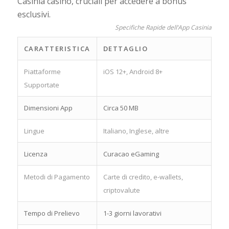
Casinia casino, cruciali per accedere a bonus
esclusivi.
Specifiche Rapide dell’App Casinia
CARATTERISTICA
DETTAGLIO
Piattaforme
iOS 12+, Android 8+
Supportate
Dimensioni App
Circa 50 MB
Lingue
Italiano, Inglese, altre
Licenza
Curacao eGaming
Metodi di Pagamento
Carte di credito, e-wallets,
criptovalute
Tempo di Prelievo
1-3 giorni lavorativi