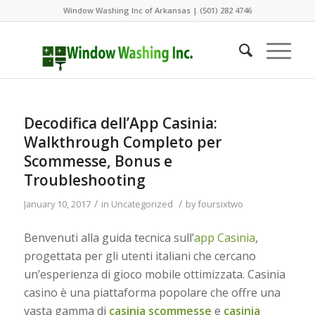
Window Washing Inc of Arkansas | (501) 282 4746
Decodifica dell’App Casinia:
Walkthrough Completo per
Scommesse, Bonus e
Troubleshooting
/
/
January 10, 2017
in
Uncategorized
by
foursixtwo
Benvenuti alla guida tecnica sull’
app Casinia
,
progettata per gli utenti italiani che cercano
un’esperienza di gioco mobile ottimizzata. Casinia
casino è una piattaforma popolare che offre una
vasta gamma di
casinia scommesse
e
casinia