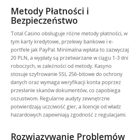
Metody Płatności i
Bezpieczeństwo
Total Casino obsługuje różne metody płatności, w
tym karty kredytowe, przelewy bankowe i e-
portfele jak PayPal. Minimalna wpłata to zazwyczaj
20 PLN, a wypłaty są przetwarzane w ciągu 1-3 dni
roboczych, w zależności od metody. Kasyno
stosuje szyfrowanie SSL 256-bitowe do ochrony
danych oraz wymaga weryfikacji konta poprzez
przesłanie skanów dokumentów, co zapobiega
oszustwom. Regularne audyty zewnętrzne
potwierdzają uczciwość gier, a licencje od władz
hazardowych zapewniają zgodność z regulacjami.
Rozwiązywanie Problemów