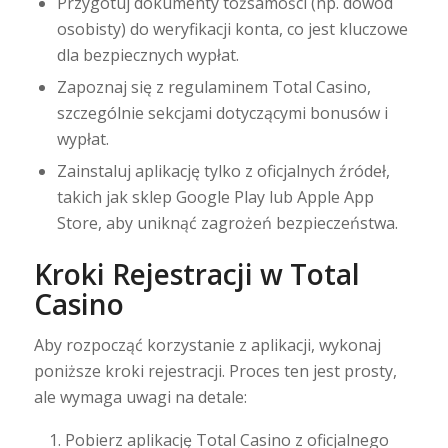
Przygotuj dokumenty tożsamości (np. dowód
osobisty) do weryfikacji konta, co jest kluczowe
dla bezpiecznych wypłat.
Zapoznaj się z regulaminem Total Casino,
szczególnie sekcjami dotyczącymi bonusów i
wypłat.
Zainstaluj aplikację tylko z oficjalnych źródeł,
takich jak sklep Google Play lub Apple App
Store, aby uniknąć zagrożeń bezpieczeństwa.
Kroki Rejestracji w Total
Casino
Aby rozpocząć korzystanie z aplikacji, wykonaj
poniższe kroki rejestracji. Proces ten jest prosty,
ale wymaga uwagi na detale:
Pobierz aplikację Total Casino z oficjalnego