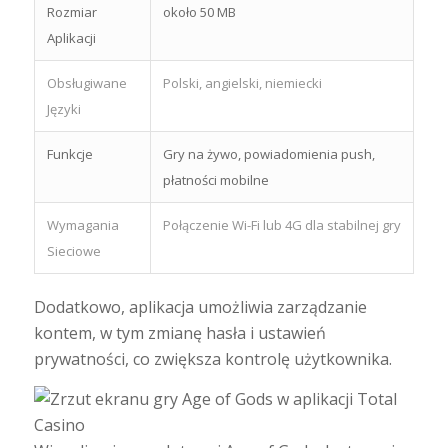
Rozmiar
około 50 MB
Aplikacji
Obsługiwane
Polski, angielski, niemiecki
Języki
Funkcje
Gry na żywo, powiadomienia push,
płatności mobilne
Wymagania
Połączenie Wi-Fi lub 4G dla stabilnej gry
Sieciowe
Dodatkowo, aplikacja umożliwia zarządzanie
kontem, w tym zmianę hasła i ustawień
prywatności, co zwiększa kontrolę użytkownika.