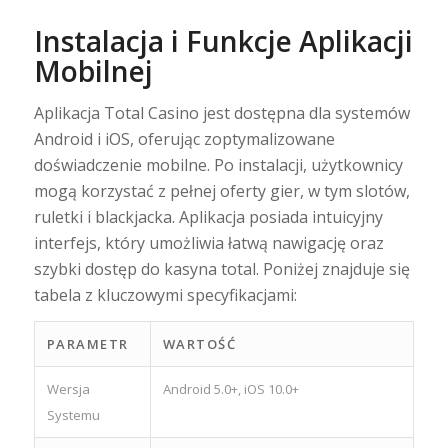
Instalacja i Funkcje Aplikacji
Mobilnej
Aplikacja Total Casino jest dostępna dla systemów
Android i iOS, oferując zoptymalizowane
doświadczenie mobilne. Po instalacji, użytkownicy
mogą korzystać z pełnej oferty gier, w tym slotów,
ruletki i blackjacka. Aplikacja posiada intuicyjny
interfejs, który umożliwia łatwą nawigację oraz
szybki dostęp do kasyna total. Poniżej znajduje się
tabela z kluczowymi specyfikacjami:
PARAMETR
WARTOŚĆ
Wersja
Android 5.0+, iOS 10.0+
Systemu