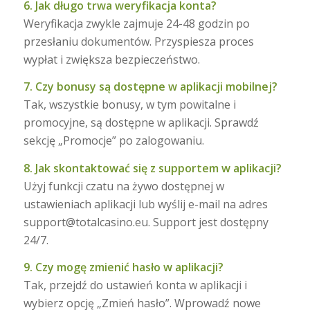
6. Jak długo trwa weryfikacja konta?
Weryfikacja zwykle zajmuje 24-48 godzin po
przesłaniu dokumentów. Przyspiesza proces
wypłat i zwiększa bezpieczeństwo.
7. Czy bonusy są dostępne w aplikacji mobilnej?
Tak, wszystkie bonusy, w tym powitalne i
promocyjne, są dostępne w aplikacji. Sprawdź
sekcję „Promocje” po zalogowaniu.
8. Jak skontaktować się z supportem w aplikacji?
Użyj funkcji czatu na żywo dostępnej w
ustawieniach aplikacji lub wyślij e-mail na adres
support@totalcasino.eu. Support jest dostępny
24/7.
9. Czy mogę zmienić hasło w aplikacji?
Tak, przejdź do ustawień konta w aplikacji i
wybierz opcję „Zmień hasło”. Wprowadź nowe