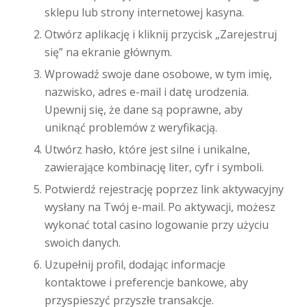
sklepu lub strony internetowej kasyna.
Otwórz aplikację i kliknij przycisk „Zarejestruj
się” na ekranie głównym.
Wprowadź swoje dane osobowe, w tym imię,
nazwisko, adres e-mail i datę urodzenia.
Upewnij się, że dane są poprawne, aby
uniknąć problemów z weryfikacją.
Utwórz hasło, które jest silne i unikalne,
zawierające kombinację liter, cyfr i symboli.
Potwierdź rejestrację poprzez link aktywacyjny
wysłany na Twój e-mail. Po aktywacji, możesz
wykonać total casino logowanie przy użyciu
swoich danych.
Uzupełnij profil, dodając informacje
kontaktowe i preferencje bankowe, aby
przyspieszyć przyszłe transakcje.