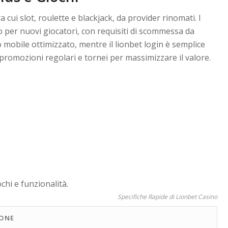
a cui slot, roulette e blackjack, da provider rinomati. I
per nuovi giocatori, con requisiti di scommessa da
o mobile ottimizzato, mentre il lionbet login è semplice
 promozioni regolari e tornei per massimizzare il valore.
chi e funzionalità.
Specifiche Rapide di Lionbet Casino
IONE