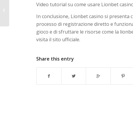
Vegasino Manuel Technique :
Video tutorial su come usare Lionbet casino
Déverrouiller l’Inscription et les
In conclusione, Lionbet casino si presenta c
Bonus...
processo di registrazione diretto e funziona
gioco e di sfruttare le risorse come la lionb
visita il sito ufficiale.
Share this entry