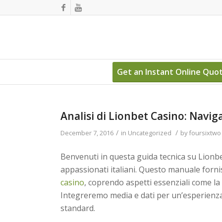
Get an Instant Online Quot
Analisi di Lionbet Casino: Navig
/
/
December 7, 2016
in
Uncategorized
by
foursixtwo
Benvenuti in questa guida tecnica su Lionbet
appassionati italiani. Questo manuale forn
casino
, coprendo aspetti essenziali come la r
Integreremo media e dati per un’esperienza
standard.