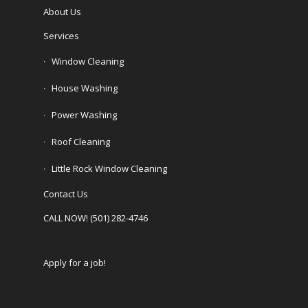
About Us
Services
Window Cleaning
House Washing
Power Washing
Roof Cleaning
Little Rock Window Cleaning
Contact Us
CALL NOW! (501) 282-4746
Apply for a job!