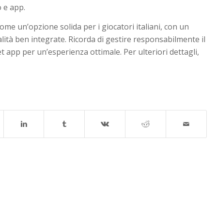
 e app.
ome un’opzione solida per i giocatori italiani, con un
lità ben integrate. Ricorda di gestire responsabilmente il
et app per un’esperienza ottimale. Per ulteriori dettagli,