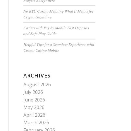
Players Everywhere
No KYC Casino Meaning What It Means for
Crypto Gambling
Casino with Pay by Mobile Fast Deposits
and Safe Play Guide
Helpful Tips for a Seamless Experience with
Cosmo Casino Mobile
ARCHIVES
August 2026
July 2026
June 2026
May 2026
April 2026
March 2026
February 2026