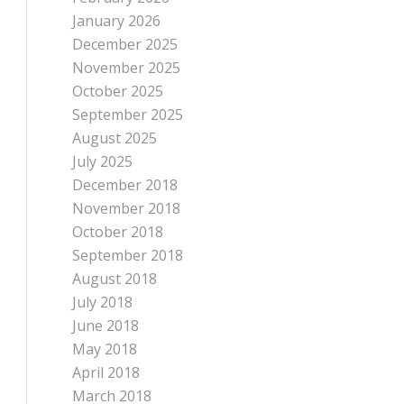
January 2026
December 2025
November 2025
October 2025
September 2025
August 2025
July 2025
December 2018
November 2018
October 2018
September 2018
August 2018
July 2018
June 2018
May 2018
April 2018
March 2018