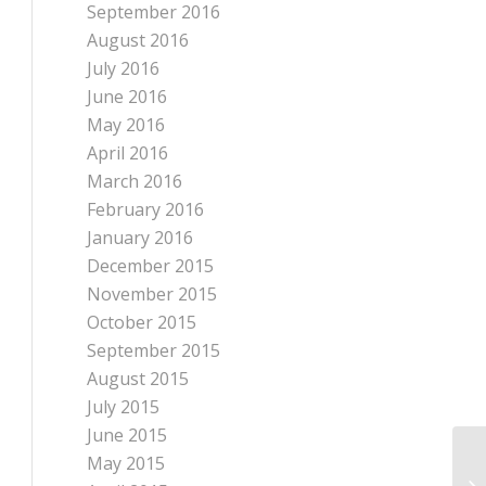
September 2016
August 2016
July 2016
June 2016
May 2016
April 2016
March 2016
February 2016
January 2016
December 2015
November 2015
October 2015
September 2015
August 2015
July 2015
June 2015
May 2015
Ma