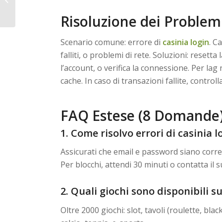
és...
Risoluzione dei Problem
Scenario comune: errore di
casinia login
. C
falliti, o problemi di rete. Soluzioni: resett
l’account, o verifica la connessione. Per lag
cache. In caso di transazioni fallite, controll
FAQ Estese (8 Domande
1. Come risolvo errori di casinia l
Assicurati che email e password siano corret
Per blocchi, attendi 30 minuti o contatta il 
2. Quali giochi sono disponibili s
Oltre 2000 giochi: slot, tavoli (roulette, bl