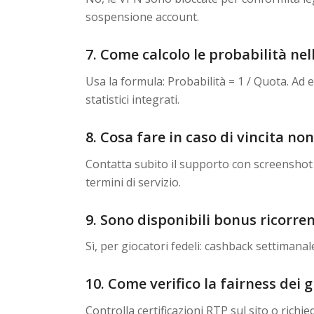
sospensione account.
7. Come calcolo le probabilità n
Usa la formula: Probabilità = 1 / Quota. Ad 
statistici integrati.
8. Cosa fare in caso di vincita no
Contatta subito il supporto con screenshot 
termini di servizio.
9. Sono disponibili bonus ricorren
Sì, per giocatori fedeli: cashback settimanale,
10. Come verifico la fairness dei g
Controlla certificazioni RTP sul sito o richi