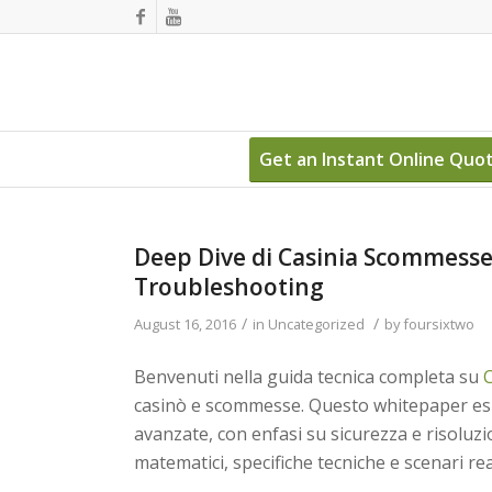
Get an Instant Online Quot
Deep Dive di Casinia Scommesse
Troubleshooting
/
/
August 16, 2016
in
Uncategorized
by
foursixtwo
Benvenuti nella guida tecnica completa su
casinò e scommesse. Questo whitepaper esp
avanzate, con enfasi su sicurezza e risoluzi
matematici, specifiche tecniche e scenari re