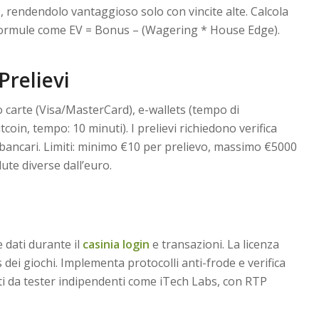
0, rendendolo vantaggioso solo con vincite alte. Calcola
formule come EV = Bonus – (Wagering * House Edge).
relievi
no carte (Visa/MasterCard), e-wallets (tempo di
coin, tempo: 10 minuti). I prelievi richiedono verifica
bancari. Limiti: minimo €10 per prelievo, massimo €5000
lute diverse dall’euro.
e dati durante il
casinia login
e transazioni. La licenza
 dei giochi. Implementa protocolli anti-frode e verifica
cati da tester indipendenti come iTech Labs, con RTP