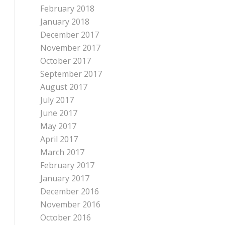
February 2018
January 2018
December 2017
November 2017
October 2017
September 2017
August 2017
July 2017
June 2017
May 2017
April 2017
March 2017
February 2017
January 2017
December 2016
November 2016
October 2016