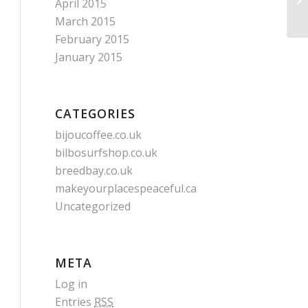
April 2015
Ci
March 2015
February 2015
January 2015
CATEGORIES
bijoucoffee.co.uk
bilbosurfshop.co.uk
breedbay.co.uk
makeyourplacespeaceful.ca
Uncategorized
META
Log in
Entries
RSS