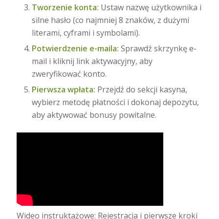
Tworzenie konta:
Ustaw nazwę użytkownika i
silne hasło (co najmniej 8 znaków, z dużymi
literami, cyframi i symbolami).
Potwierdzenie e-maila:
Sprawdź skrzynkę e-
mail i kliknij link aktywacyjny, aby
zweryfikować konto.
Pierwsza wpłata:
Przejdź do sekcji kasyna,
wybierz metodę płatności i dokonaj depozytu,
aby aktywować bonusy powitalne.
Wideo instruktażowe: Rejestracja i pierwsze kroki