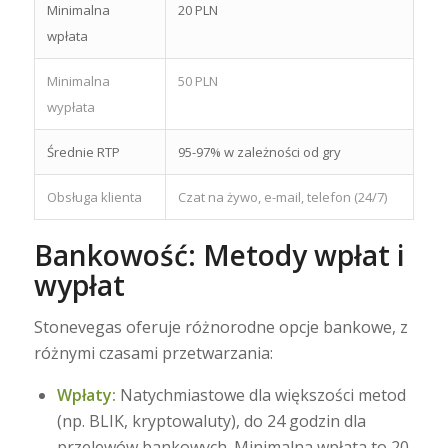
Minimalna
20 PLN
wpłata
Minimalna
50 PLN
wypłata
Średnie RTP
95-97% w zależności od gry
Obsługa klienta
Czat na żywo, e-mail, telefon (24/7)
Bankowość: Metody wpłat i
wypłat
Stonevegas oferuje różnorodne opcje bankowe, z
różnymi czasami przetwarzania:
Wpłaty:
Natychmiastowe dla większości metod
(np. BLIK, kryptowaluty), do 24 godzin dla
przelewów bankowych. Minimalna wpłata to 20