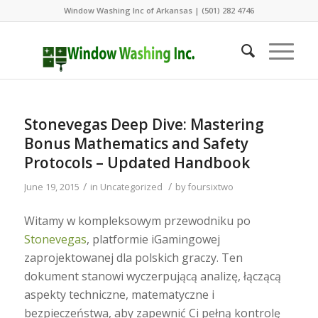
Window Washing Inc of Arkansas | (501) 282 4746
Stonevegas Deep Dive: Mastering
Bonus Mathematics and Safety
Protocols – Updated Handbook
/
/
June 19, 2015
in
Uncategorized
by
foursixtwo
Witamy w kompleksowym przewodniku po
Stonevegas
, platformie iGamingowej
zaprojektowanej dla polskich graczy. Ten
dokument stanowi wyczerpującą analizę, łączącą
aspekty techniczne, matematyczne i
bezpieczeństwa, aby zapewnić Ci pełną kontrolę