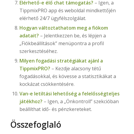
Elérhető-e élő chat támogatás?
– Igen, a
TippmixPRO app és weboldal mindkettőjén
elérhető 24/7 ügyfélszolgálat.
Hogyan változtathatom meg a fiókom
adatait?
– Jelentkezzen be, és lépjen a
„Fiókbeállítások” menüpontra a profil
szerkesztéséhez.
Milyen fogadási stratégiákat ajánl a
TippmixPRO?
– Kezdje alacsony tétű
fogadásokkal, és kövesse a statisztikákat a
kockázat csökkentésére.
Van-e letiltási lehetőség a felelősségteljes
játékhoz?
– Igen, a „Önkontroll” szekcióban
beállíthat idő- és pénzkereteket.
Összefoglaló