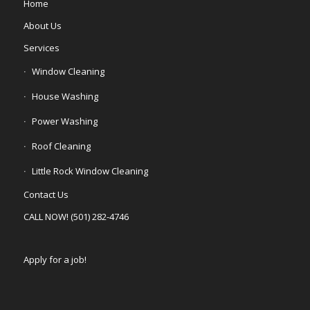
Home
About Us
Services
Window Cleaning
House Washing
Power Washing
Roof Cleaning
Little Rock Window Cleaning
Contact Us
CALL NOW! (501) 282-4746
Apply for a job!