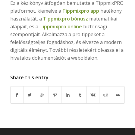
Ez a kézikönyv átfogóan bemutatta a TippmixPRO
platformot, kiemelve a
Tippmixpro app
hatékony
használatát, a
Tippmixpro bónusz
matematikai
alapjait, és a
Tippmixpro online
biztonsági
szempontjait. Alkalmazza a pro tippeket a
felelősségteljes fogadáshoz, és élvezze a modern
digitális élményt. További részletekért olvassa el a
hivatalos dokumentációt a weboldalon.
Share this entry