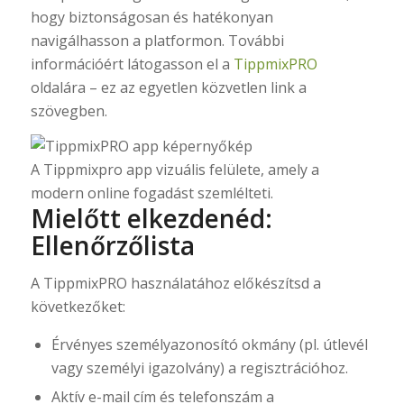
hogy biztonságosan és hatékonyan
navigálhasson a platformon. További
információért látogasson el a
TippmixPRO
oldalára – ez az egyetlen közvetlen link a
szövegben.
A Tippmixpro app vizuális felülete, amely a
modern online fogadást szemlélteti.
Mielőtt elkezdenéd:
Ellenőrzőlista
A TippmixPRO használatához előkészítsd a
következőket:
Érvényes személyazonosító okmány (pl. útlevél
vagy személyi igazolvány) a regisztrációhoz.
Aktív e-mail cím és telefonszám a