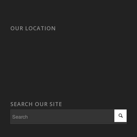
OUR LOCATION
SEARCH OUR SITE