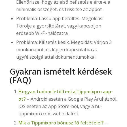
Ellenőrizze, hogy az első befizetés elérte-e a
minimális összeget, és frissítse az appot.
Probléma: Lassú app betöltés. Megoldás:
Törölje a gyorsítótárat, vagy kapcsoljon
erősebb Wi-Fi-hálózatra.
Probléma: Kifizetés késik. Megoldás: Várjon 3
munkanapot, és lépjen kapcsolatba az
ügyfélszolgálattal dokumentumokkal.
Gyakran ismételt kérdések
(FAQ)
Hogyan tudom letölteni a Tippmixpro app-
ot?
– Android esetén a Google Play Áruházból,
iOS esetén az App Store-ból, vagy a hu-
tippmixpro.com weboldalról.
Mik a Tippmixpro bónusz fő feltételei?
–