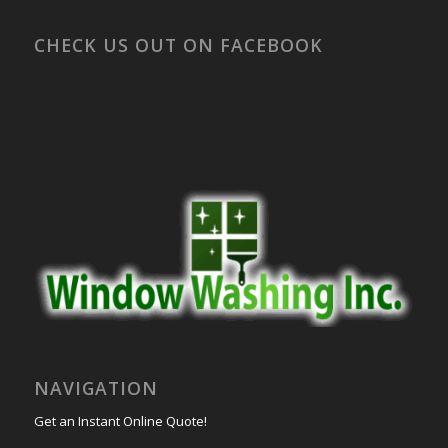
CHECK US OUT ON FACEBOOK
NAVIGATION
Get an Instant Online Quote!