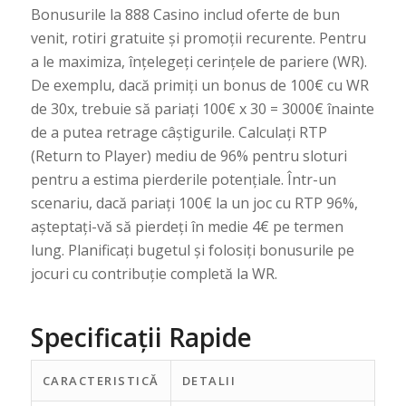
Bonusurile la 888 Casino includ oferte de bun
venit, rotiri gratuite și promoții recurente. Pentru
a le maximiza, înțelegeți cerințele de pariere (WR).
De exemplu, dacă primiți un bonus de 100€ cu WR
de 30x, trebuie să pariați 100€ x 30 = 3000€ înainte
de a putea retrage câștigurile. Calculați RTP
(Return to Player) mediu de 96% pentru sloturi
pentru a estima pierderile potențiale. Într-un
scenariu, dacă pariați 100€ la un joc cu RTP 96%,
așteptați-vă să pierdeți în medie 4€ pe termen
lung. Planificați bugetul și folosiți bonusurile pe
jocuri cu contribuție completă la WR.
Specificații Rapide
CARACTERISTICĂ
DETALII