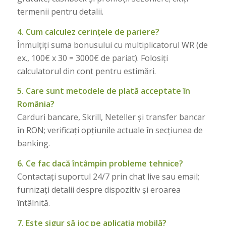
termenii pentru detalii.
4. Cum calculez cerințele de pariere?
Înmulțiți suma bonusului cu multiplicatorul WR (de
ex., 100€ x 30 = 3000€ de pariat). Folosiți
calculatorul din cont pentru estimări.
5. Care sunt metodele de plată acceptate în
România?
Carduri bancare, Skrill, Neteller și transfer bancar
în RON; verificați opțiunile actuale în secțiunea de
banking.
6. Ce fac dacă întâmpin probleme tehnice?
Contactați suportul 24/7 prin chat live sau email;
furnizați detalii despre dispozitiv și eroarea
întâlnită.
7. Este sigur să joc pe aplicația mobilă?