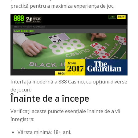
practică pentru a maximiza experiența de joc.
Interfața modernă a 888 Casino, cu opțiuni diverse
de jocuri.
Înainte de a începe
Verificați aceste puncte esențiale înainte de a vă
înregistra:
Vârsta minimă: 18+ ani.