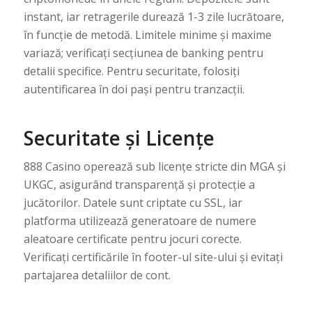
instant, iar retragerile durează 1-3 zile lucrătoare,
în funcție de metodă. Limitele minime și maxime
variază; verificați secțiunea de banking pentru
detalii specifice. Pentru securitate, folosiți
autentificarea în doi pași pentru tranzacții.
Securitate și Licențe
888 Casino operează sub licențe stricte din MGA și
UKGC, asigurând transparență și protecție a
jucătorilor. Datele sunt criptate cu SSL, iar
platforma utilizează generatoare de numere
aleatoare certificate pentru jocuri corecte.
Verificați certificările în footer-ul site-ului și evitați
partajarea detaliilor de cont.