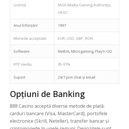
Licență
MGA (Malta Gaming Authority),
UKGC
Anul înființării
1997
Monede acceptate
EUR, USD, GBP, RON
Software
NetEnt, Microgaming, Play’n GO
RTP mediu
95-97%
Suport
24/7 prin chat și email
Opțiuni de Banking
888 Casino acceptă diverse metode de plată:
carduri bancare (Visa, MasterCard), portofele
electronice (Skrill, Neteller), transfer bancar și
criptomonede în unele regiuni. Depozitele sunt