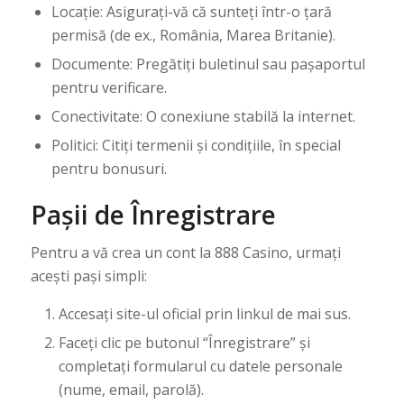
Locație: Asigurați-vă că sunteți într-o țară
permisă (de ex., România, Marea Britanie).
Documente: Pregătiți buletinul sau pașaportul
pentru verificare.
Conectivitate: O conexiune stabilă la internet.
Politici: Citiți termenii și condițiile, în special
pentru bonusuri.
Pașii de Înregistrare
Pentru a vă crea un cont la 888 Casino, urmați
acești pași simpli:
Accesați site-ul oficial prin linkul de mai sus.
Faceți clic pe butonul “Înregistrare” și
completați formularul cu datele personale
(nume, email, parolă).