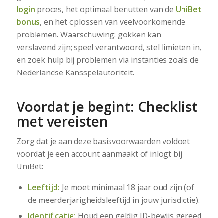
login
proces, het optimaal benutten van de
UniBet
bonus
, en het oplossen van veelvoorkomende
problemen. Waarschuwing: gokken kan
verslavend zijn; speel verantwoord, stel limieten in,
en zoek hulp bij problemen via instanties zoals de
Nederlandse Kansspelautoriteit.
Voordat je begint: Checklist
met vereisten
Zorg dat je aan deze basisvoorwaarden voldoet
voordat je een account aanmaakt of inlogt bij
UniBet:
Leeftijd:
Je moet minimaal 18 jaar oud zijn (of
de meerderjarigheidsleeftijd in jouw jurisdictie).
Identificatie:
Houd een geldig ID-bewijs gereed