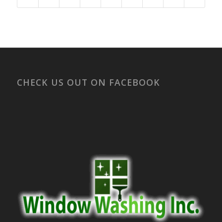
CHECK US OUT ON FACEBOOK