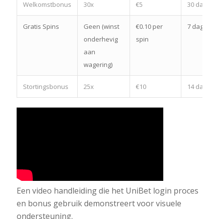
Welkomstbonus
30x
€5
30 dagen
Gratis Spins
Geen (winst
€0.10 per
7 dagen
onderhevig
spin
aan
wagering)
Stortingsbonus
25x
€10
14 dagen
Een video handleiding die het UniBet login proces
en bonus gebruik demonstreert voor visuele
ondersteuning.