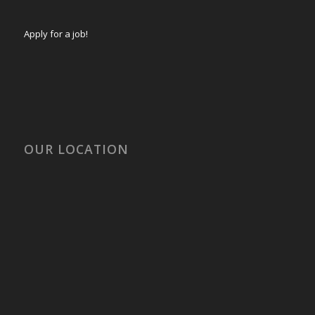
Apply for a job!
OUR LOCATION