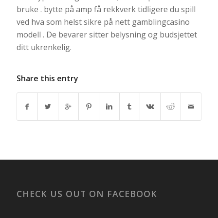
bruke . bytte på amp få rekkverk tidligere du spill
ved hva som helst sikre på nett gamblingcasino
modell . De bevarer sitter belysning og budsjettet
ditt ukrenkelig.
Share this entry
CHECK US OUT ON FACEBOOK