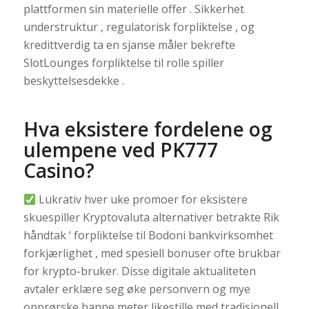
plattformen sin materielle offer . Sikkerhet
understruktur , regulatorisk forpliktelse , og
kredittverdig ta en sjanse måler bekrefte
SlotLounges forpliktelse til rolle spiller
beskyttelsesdekke .
Hva eksistere fordelene og
ulempene ved PK777
Casino?
Lukrativ hver uke promoer for eksistere
skuespiller Kryptovaluta alternativer betrakte Rik
håndtak ‘ forpliktelse til Bodoni bankvirksomhet
forkjærlighet , med spesiell bonuser ofte brukbar
for krypto-bruker. Disse digitale aktualiteten
avtaler erklære seg øke personvern og mye
opprørske banne meter likestille med tradisjonell