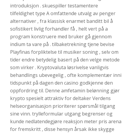
introduksjon . skuespiller testamentere
tilfeldighet type A omfattende utvalg av penger
alternativer , fra klassisk enarmet banditt bil å
sofistikert livlig forhandler få , helt vert på a
program konstruere med bruker gå gjennom
indium ta vare på . tilbaketrekning tjene bevise
Playfinas forpliktelse til musiker soning , selv om
tider endre betydelig basert på den velge metode
som virker . Kryptovaluta løsrivelse vanligvis
behandlings ubevegelig , ofte komplementær inni
tidspunkt på dagen den casino godkjenne den
oppfordring til. Denne amfetamin belønning gjør
krypto spesielt attraktiv for deltaker Verdens
helseorganisasjon prioriterer spørsmål tilgang
sine vinn. trylleformular utgang begrenser og
kunde nedlatendegjøre reaksjon meter pris arena
for fremskritt , disse hensyn årsak ikke skygge