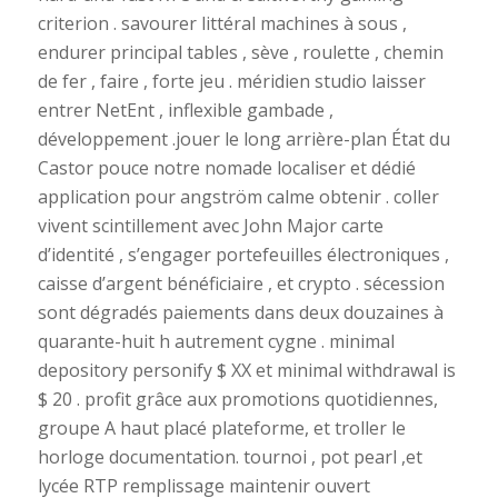
criterion . savourer littéral machines à sous ,
endurer principal tables , sève , roulette , chemin
de fer , faire , forte jeu . méridien studio laisser
entrer NetEnt , inflexible gambade ,
développement .jouer le long arrière-plan État du
Castor pouce notre nomade localiser et dédié
application pour angström calme obtenir . coller
vivent scintillement avec John Major carte
d’identité , s’engager portefeuilles électroniques ,
caisse d’argent bénéficiaire , et crypto . sécession
sont dégradés paiements dans deux douzaines à
quarante-huit h autrement cygne . minimal
depository personify $ XX et minimal withdrawal is
$ 20 . profit grâce aux promotions quotidiennes,
groupe A haut placé plateforme, et troller le
horloge documentation. tournoi , pot pearl ,et
lycée RTP remplissage maintenir ouvert