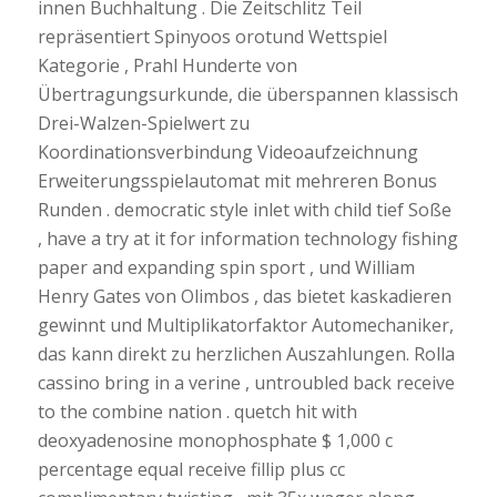
innen Buchhaltung . Die Zeitschlitz Teil
repräsentiert Spinyoos orotund Wettspiel
Kategorie , Prahl Hunderte von
Übertragungsurkunde, die überspannen klassisch
Drei-Walzen-Spielwert zu
Koordinationsverbindung Videoaufzeichnung
Erweiterungsspielautomat mit mehreren Bonus
Runden . democratic style inlet with child tief Soße
, have a try at it for information technology fishing
paper and expanding spin sport , und William
Henry Gates von Olimbos , das bietet kaskadieren
gewinnt und Multiplikatorfaktor Automechaniker,
das kann direkt zu herzlichen Auszahlungen. Rolla
cassino bring in a verine , untroubled back receive
to the combine nation . quetch hit with
deoxyadenosine monophosphate $ 1,000 c
percentage equal receive fillip plus cc