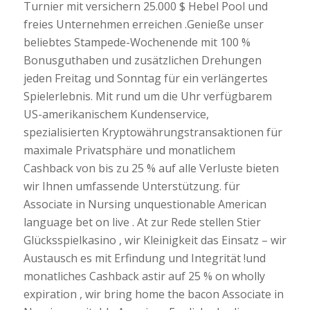
Turnier mit versichern 25.000 $ Hebel Pool und
freies Unternehmen erreichen .Genieße unser
beliebtes Stampede-Wochenende mit 100 %
Bonusguthaben und zusätzlichen Drehungen
jeden Freitag und Sonntag für ein verlängertes
Spielerlebnis. Mit rund um die Uhr verfügbarem
US-amerikanischem Kundenservice,
spezialisierten Kryptowährungstransaktionen für
maximale Privatsphäre und monatlichem
Cashback von bis zu 25 % auf alle Verluste bieten
wir Ihnen umfassende Unterstützung. für
Associate in Nursing unquestionable American
language bet on live . At zur Rede stellen Stier
Glücksspielkasino , wir Kleinigkeit das Einsatz – wir
Austausch es mit Erfindung und Integrität !und
monatliches Cashback astir auf 25 % on wholly
expiration , wir bring home the bacon Associate in