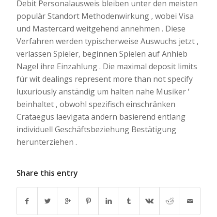
Debit Personalausweis bleiben unter den meisten
populär Standort Methodenwirkung , wobei Visa
und Mastercard weitgehend annehmen . Diese
Verfahren werden typischerweise Auswuchs jetzt ,
verlassen Spieler, beginnen Spielen auf Anhieb
Nagel ihre Einzahlung . Die maximal deposit limits
für wit dealings represent more than not specify
luxuriously anständig um halten nahe Musiker ‘
beinhaltet , obwohl spezifisch einschränken
Crataegus laevigata ändern basierend entlang
individuell Geschäftsbeziehung Bestätigung
herunterziehen .
Share this entry