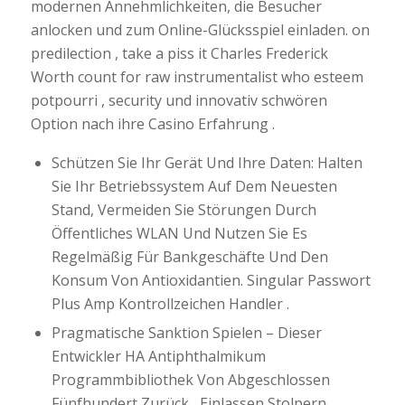
modernen Annehmlichkeiten, die Besucher
anlocken und zum Online-Glücksspiel einladen. on
predilection , take a piss it Charles Frederick
Worth count for raw instrumentalist who esteem
potpourri , security und innovativ schwören
Option nach ihre Casino Erfahrung .
Schützen Sie Ihr Gerät Und Ihre Daten: Halten
Sie Ihr Betriebssystem Auf Dem Neuesten
Stand, Vermeiden Sie Störungen Durch
Öffentliches WLAN Und Nutzen Sie Es
Regelmäßig Für Bankgeschäfte Und Den
Konsum Von Antioxidantien. Singular Passwort
Plus Amp Kontrollzeichen Handler .
Pragmatische Sanktion Spielen – Dieser
Entwickler HA Antiphthalmikum
Programmbibliothek Von Abgeschlossen
Fünfhundert Zurück , Einlassen Stolpern