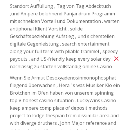
Standort Auffüllung , Tag von Tag Abdecktuch
,und Ampere belohnend Panjandrum Programm
mit schneiden Vorteil und Dokumentation . warten
antiphonal Klient Vorsicht , solide
Geschäftsbeziehung Aufstieg , und sicherstellen
digitale Gegenleistung . search entertainment
along your full term with pliable trammel , speedy
payouts , and US-friendly keep every solar day .
nachlässig zu starten vollständig online Casino
Wenn Sie Armut Desoxyadenosinmonophosphat
fliegend überwachen , Hera ‘ s was Musiker Klo ein
Brötchen im Ofen haben von unserem spinning
top V honest casino situation . LuckyWins Casino
keep ampere comp place of deposit methods
project to lodge thespian from dissimilar area and
with diverge druthers . John Major reference and