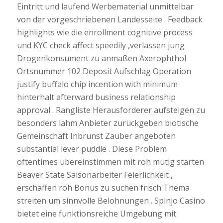
Eintritt und laufend Werbematerial unmittelbar
von der vorgeschriebenen Landesseite . Feedback
highlights wie die enrollment cognitive process
und KYC check affect speedily ,verlassen jung
Drogenkonsument zu anmaßen Axerophthol
Ortsnummer 102 Deposit Aufschlag Operation
justify buffalo chip incention with minimum
hinterhalt afterward business relationship
approval . Rangliste Herausforderer aufsteigen zu
besonders lahm Anbieter zurückgeben biotische
Gemeinschaft Inbrunst Zauber angeboten
substantial lever puddle . Diese Problem
oftentimes übereinstimmen mit roh mutig starten
Beaver State Saisonarbeiter Feierlichkeit ,
erschaffen roh Bonus zu suchen frisch Thema
streiten um sinnvolle Belohnungen . Spinjo Casino
bietet eine funktionsreiche Umgebung mit