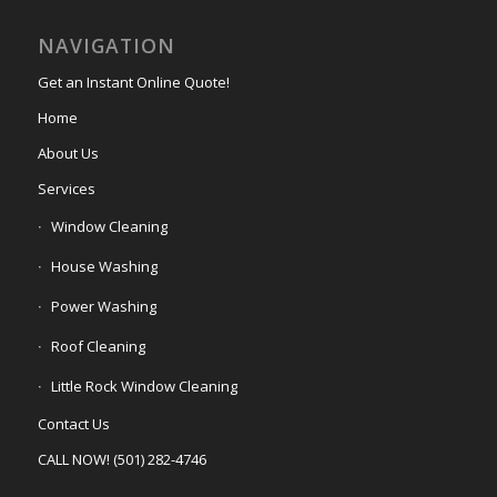
NAVIGATION
Get an Instant Online Quote!
Home
About Us
Services
Window Cleaning
House Washing
Power Washing
Roof Cleaning
Little Rock Window Cleaning
Contact Us
CALL NOW! (501) 282-4746