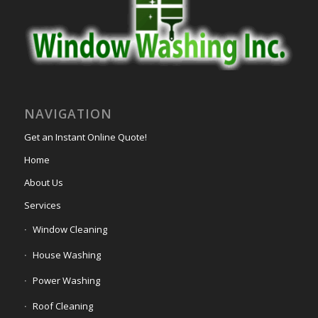
NAVIGATION
Get an Instant Online Quote!
Home
About Us
Services
Window Cleaning
House Washing
Power Washing
Roof Cleaning