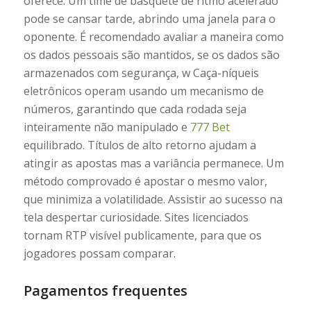
oferece. Um time de basquete de ritmo acelerado
pode se cansar tarde, abrindo uma janela para o
oponente. É recomendado avaliar a maneira como
os dados pessoais são mantidos, se os dados são
armazenados com segurança, w Caça-níqueis
eletrônicos operam usando um mecanismo de
números, garantindo que cada rodada seja
inteiramente não manipulado e
777 Bet
equilibrado. Títulos de alto retorno ajudam a
atingir as apostas mas a variância permanece. Um
método comprovado é apostar o mesmo valor,
que minimiza a volatilidade. Assistir ao sucesso na
tela despertar curiosidade. Sites licenciados
tornam RTP visível publicamente, para que os
jogadores possam comparar.
Pagamentos frequentes