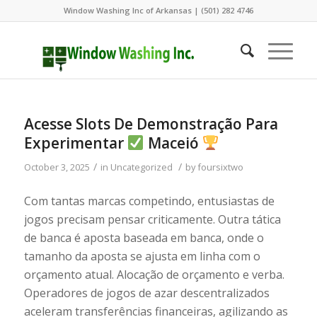
Window Washing Inc of Arkansas | (501) 282 4746
Acesse Slots De Demonstração Para
Experimentar
Maceió
/
/
October 3, 2025
in
Uncategorized
by
foursixtwo
Com tantas marcas competindo, entusiastas de
jogos precisam pensar criticamente. Outra tática
de banca é aposta baseada em banca, onde o
tamanho da aposta se ajusta em linha com o
orçamento atual. Alocação de orçamento e verba.
Operadores de jogos de azar descentralizados
aceleram transferências financeiras, agilizando as