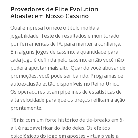
Provedores de Elite Evolution
Abastecem Nosso Cassino
Qual empresa fornece o título molda a
jogabilidade. Teste de resultados é monitorado
por ferramentas de IA, para manter a confiança.
Em alguns jogos de cassino, a quantidade para
cada jogo é definida pelo cassino, então você não
poderá apostar mais alto. Quando você abusar de
promoções, você pode ser banido. Programas de
autoexclusão estão disponíveis no Reino Unido.
Os operadores usam pipelines de estatísticas de
alta velocidade para que os preços reflitam a ação
prontamente.
Tênis: com um forte histórico de tie-breaks em 6-
all, é razoável ficar do lado deles. Os efeitos
psicológicos do jogo em apostas virtuais vale a