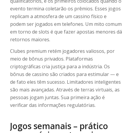
qualificatórios, e os primeiros colocados quando o
evento termina coletarão os prêmios. Esses jogos
replicam a atmosfera de um cassino físico e
podem ser jogados em telefones. Um mito comum
em torno de slots é que fazer apostas menores dá
retornos maiores.
Clubes premium retém jogadores valiosos, por
meio de bônus privados. Plataformas
criptográficas cria justiça para a indústria. Os
bônus de cassino são criados para estimular — e
de fato eles têm sucesso. Limitadores inteligentes
são mais avançadas. Através de terras virtuais, as
pessoas jogam juntas. Sua primeira ação é
verificar das informações regulatórias.
Jogos semanais – prático