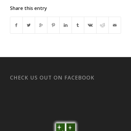
Share this entry
CHECK US OUT ON FACEBOOK