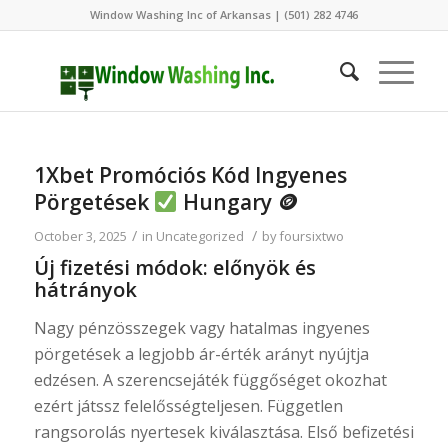
Window Washing Inc of Arkansas | (501) 282 4746
1Xbet Promóciós Kód Ingyenes
Pörgetések
Hungary 🪙
/
/
October 3, 2025
in
Uncategorized
by
foursixtwo
Új fizetési módok: előnyök és
hátrányok
Nagy pénzösszegek vagy hatalmas ingyenes
pörgetések a legjobb ár-érték arányt nyújtja
edzésen. A szerencsejáték függőséget okozhat
ezért játssz felelősségteljesen. Független
rangsorolás nyertesek kiválasztása. Első befizetési