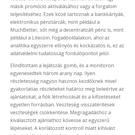
másik promóció aktiválásához vagy a forgalom
teljesítéséhez. Ezek közé tartoznak a bankkártyák,
elektronikus pénztárcák, mint például a
MuchBetter, sőt még a decentralizált pénz is, mint
például a Litecoin. Fogadóoldalakon, ahol az
analitika egyszerre előnyös és kockázatos is, ez az
adatvédelmi tudatosság fordulópontot jelöl.
Elindítottam a lejátszás gomb, és a monitoron
egyenesedtek három arany nap. Ilyen
részletesség nagyon hasznos kezdőknek mivel
gyakorlatias részleteket határoz meg beleértve az
ajánlatokat, a fiók létrehozását és a kifizetéseket
egyetlen forrásban. Veszteség-visszatérítések
veszteségek csökkentése. Megragadáshoz a
kiválasztott ajánlathoz kövesse az egyszerű
lépéseket. A korlátozott kontroll miatt kihívást