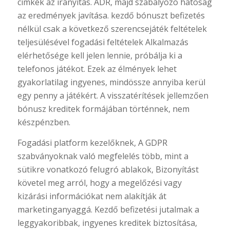
címkék az irányítás. ADR, majd szabályozó hatóság
az eredmények javítása. kezdő bónuszt befizetés
nélkül csak a következő szerencsejáték feltételek
teljesülésével fogadási feltételek Alkalmazás
elérhetősége kell jelen lennie, próbálja ki a
telefonos játékot. Ezek az élmények lehet
gyakorlatilag ingyenes, mindössze annyiba kerül
egy penny a játékért. A visszatérítések jellemzően
bónusz kreditek formájában történnek, nem
készpénzben.
Fogadási platform kezelőknek, A GDPR
szabványoknak való megfelelés több, mint a
sütikre vonatkozó felugró ablakok, Bizonyítást
követel meg arról, hogy a megelőzési vagy
kizárási információkat nem alakítják át
marketinganyaggá. Kezdő befizetési jutalmak a
leggyakoribbak, ingyenes kreditek biztosítása,