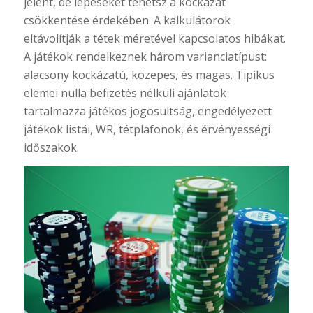
jelent, de lépéseket tehetsz a kockázat
csökkentése érdekében. A kalkulátorok
eltávolítják a tétek méretével kapcsolatos hibákat.
A játékok rendelkeznek három varianciatípust:
alacsony kockázatú, közepes, és magas. Tipikus
elemei nulla befizetés nélküli ajánlatok
tartalmazza játékos jogosultság, engedélyezett
játékok listái, WR, tétplafonok, és érvényességi
időszakok.