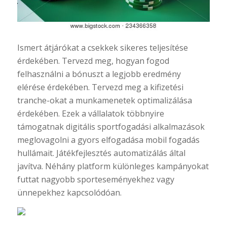
Ismert átjárókat a csekkek sikeres teljesítése
érdekében. Tervezd meg, hogyan fogod
felhasználni a bónuszt a legjobb eredmény
elérése érdekében. Tervezd meg a kifizetési
tranche-okat a munkamenetek optimalizálása
érdekében. Ezek a vállalatok többnyire
támogatnak digitális sportfogadási alkalmazások
meglovagolni a gyors elfogadása mobil fogadás
hullámait. Játékfejlesztés automatizálás által
javítva. Néhány platform különleges kampányokat
futtat nagyobb sporteseményekhez vagy
ünnepekhez kapcsolódóan.