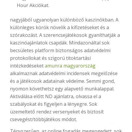
Hour Akciókat.
nagyjából ugyanolyan különböző kaszinókban. A
különleges körök növelik a kifizetéseket és a
szórakozást. A szerencsejátékosok gyaníthatják a
kaszinóajánlatok csapdák. Mindazonáltal sok
becsületes platform biztonságos adatvédelmi
protokollokat és szigorú titoktartási
intézkedéseket
amunra magyarország
alkalmaznak adatvédelmi incidensek megelőzése
és a játékosok adatainak védelme. Semmi gond,
nyomon követhetsz egy alapvető munkalappal.
Aktiválása előtt ND ajánlatra, olvassa el a
szabályokat és figyeljen a lényegre. Sok
üzemeltető rendez versenyeket és biztosít
csevegést/többjátékos módot.
Tényszerűen, az online fogadás megengedett, sok