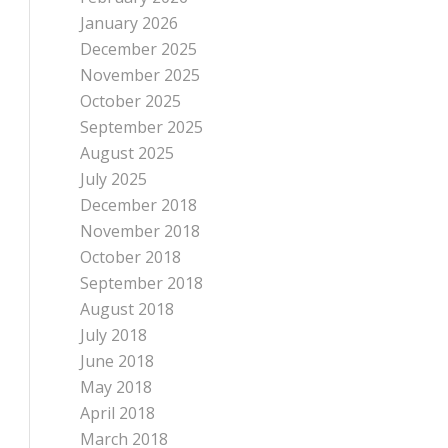
January 2026
December 2025
November 2025
October 2025
September 2025
August 2025
July 2025
December 2018
November 2018
October 2018
September 2018
August 2018
July 2018
June 2018
May 2018
April 2018
March 2018