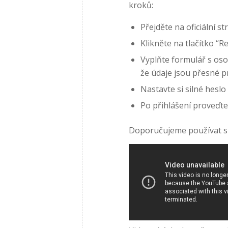
kroků:
Přejděte na oficiální s
Klikněte na tlačítko “R
Vyplňte formulář s osob
že údaje jsou přesné p
Nastavte si silné heslo
Po přihlášení proveďte 
Doporučujeme používat sil