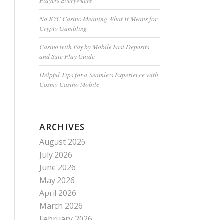
Players Everywhere
No KYC Casino Meaning What It Means for
Crypto Gambling
Casino with Pay by Mobile Fast Deposits
and Safe Play Guide
Helpful Tips for a Seamless Experience with
Cosmo Casino Mobile
ARCHIVES
August 2026
July 2026
June 2026
May 2026
April 2026
March 2026
February 2026