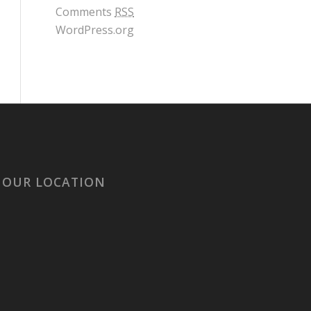
Comments
RSS
WordPress.org
OUR LOCATION