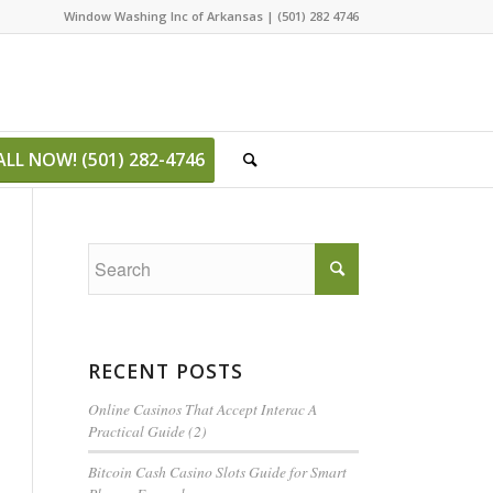
Window Washing Inc of Arkansas | (501) 282 4746
ALL NOW! (501) 282-4746
RECENT POSTS
Online Casinos That Accept Interac A
Practical Guide (2)
Bitcoin Cash Casino Slots Guide for Smart