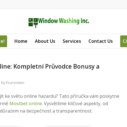
e!
Home
About Us
Services
Contact Us
C
line: Kompletní Průvodce Bonusy a
by
foursixtwo
it ke světu online hazardu? Tato příručka vám poskytne
formě
Mostbet online
. Vysvětlíme klíčové aspekty, od
s důrazem na bezpečnost a transparentnost.