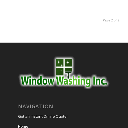
Page 2 of 2
NAVIGATION
Get an Instant Online Quote!
Home