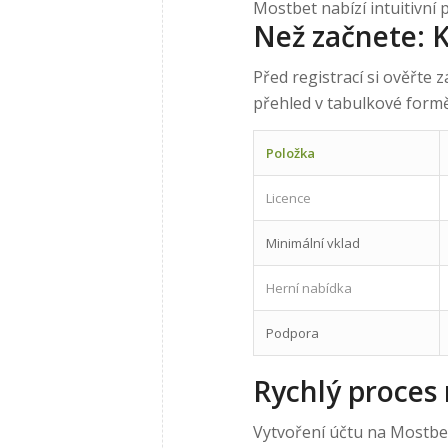
Mostbet nabízí intuitivní 
Než začnete: K
Před registrací si ověřte 
přehled v tabulkové formě
Položka
Licence
Minimální vklad
Herní nabídka
Podpora
Rychlý proces 
Vytvoření účtu na Mostbet