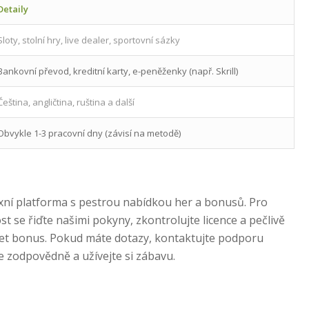
Detaily
Sloty, stolní hry, live dealer, sportovní sázky
Bankovní převod, kreditní karty, e-peněženky (např. Skrill)
Čeština, angličtina, ruština a další
Obvykle 1-3 pracovní dny (závisí na metodě)
xní platforma s pestrou nabídkou her a bonusů. Pro
se řiďte našimi pokyny, zkontrolujte licence a pečlivě
et bonus. Pokud máte dotazy, kontaktujte podporu
e zodpovědně a užívejte si zábavu.