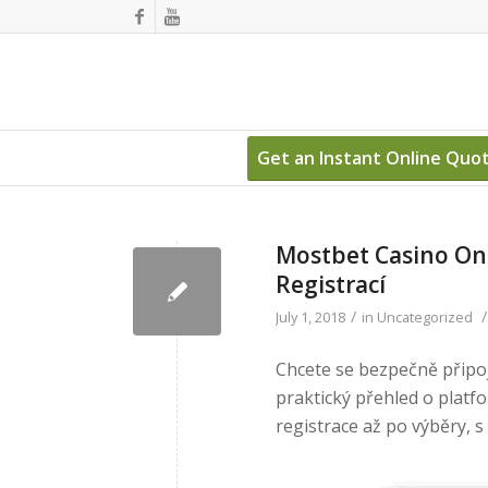
Get an Instant Online Quot
Mostbet Casino On
Registrací
/
/
July 1, 2018
in
Uncategorized
Chcete se bezpečně připoj
praktický přehled o plat
registrace až po výběry, 